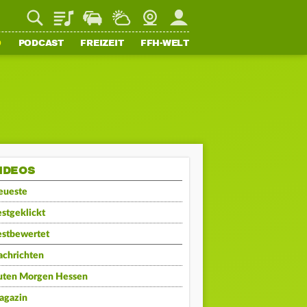
Playlist
Staupilot
Wetter
Webcam
Mein FFH
O
PODCAST
FREIZEIT
FFH-WELT
IDEOS
eueste
stgeklickt
estbewertet
achrichten
uten Morgen Hessen
agazin