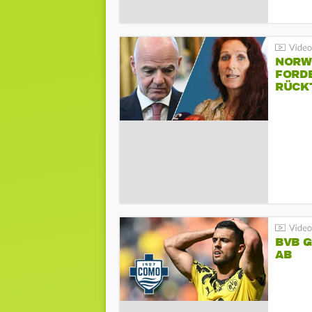
NORW
FORD
RÜCK
BVB 
AB