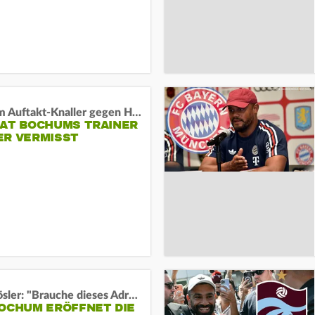
Vor dem Auftakt-Knaller gegen Hertha:
HAT BOCHUMS TRAINER
ER VERMISST
Uwe Rösler: "Brauche dieses Adrenalin"
BOCHUM ERÖFFNET DIE