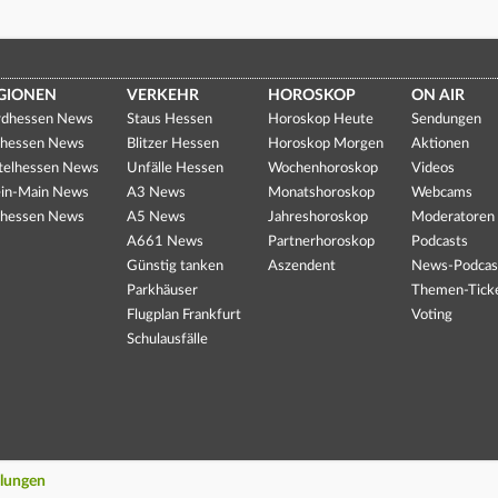
GIONEN
VERKEHR
HOROSKOP
ON AIR
dhessen News
Staus Hessen
Horoskop Heute
Sendungen
hessen News
Blitzer Hessen
Horoskop Morgen
Aktionen
telhessen News
Unfälle Hessen
Wochenhoroskop
Videos
in-Main News
A3 News
Monatshoroskop
Webcams
hessen News
A5 News
Jahreshoroskop
Moderatoren
A661 News
Partnerhoroskop
Podcasts
Günstig tanken
Aszendent
News-Podcas
Parkhäuser
Themen-Tick
Flugplan Frankfurt
Voting
Schulausfälle
llungen