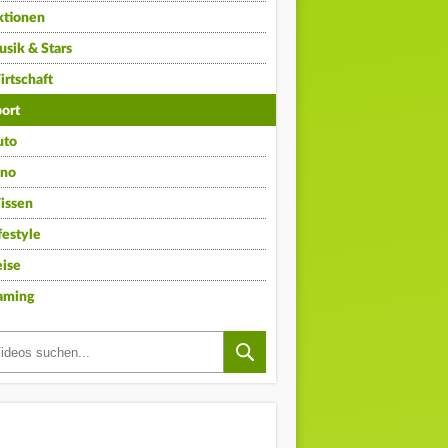
ktionen
sik & Stars
rtschaft
ort
uto
ino
issen
festyle
ise
aming