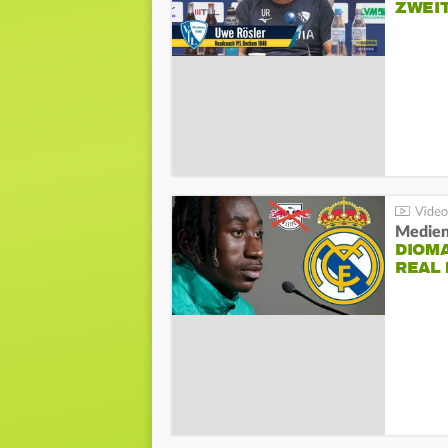
ZWEI
Medien
DIOM
REAL