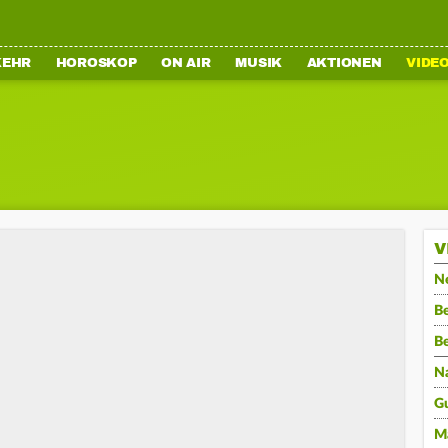
KEHR
HOROSKOP
ON AIR
MUSIK
AKTIONEN
VIDE
V
N
Be
B
N
G
M