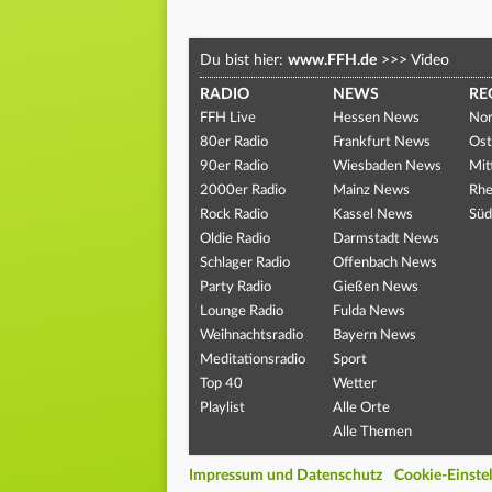
Du bist hier:
www.FFH.de
>>>
Video
RADIO
NEWS
RE
FFH Live
Hessen News
Nor
80er Radio
Frankfurt News
Ost
90er Radio
Wiesbaden News
Mit
2000er Radio
Mainz News
Rhe
Rock Radio
Kassel News
Süd
Oldie Radio
Darmstadt News
Schlager Radio
Offenbach News
Party Radio
Gießen News
Lounge Radio
Fulda News
Weihnachtsradio
Bayern News
Meditationsradio
Sport
Top 40
Wetter
Playlist
Alle Orte
Alle Themen
Impressum und Datenschutz
Cookie-Einste