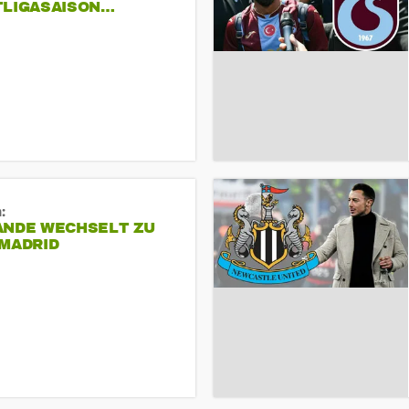
TLIGASAISON…
:
ANDE WECHSELT ZU
 MADRID