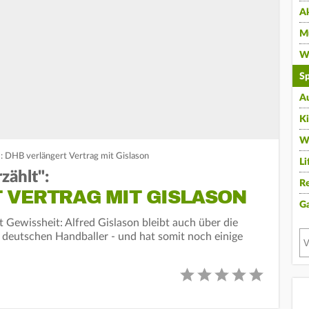
A
Mu
Wi
Sp
A
K
W
": DHB verlängert Vertrag mit Gislason
Li
zählt":
Re
 VERTRAG MIT GISLASON
G
 Gewissheit: Alfred Gislason bleibt auch über die
eutschen Handballer - und hat somit noch einige