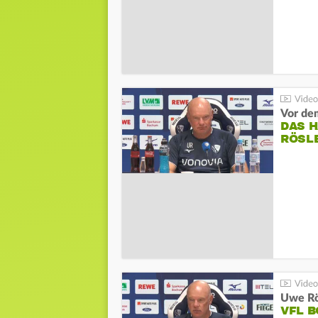
DAS 
RÖSL
VFL 