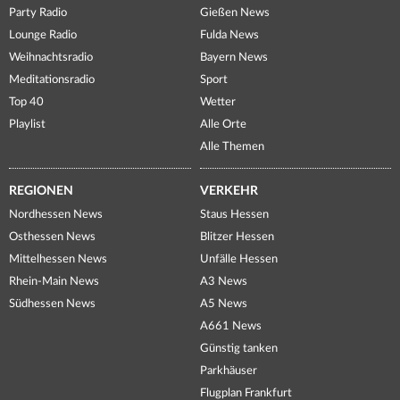
Party Radio
Gießen News
Lounge Radio
Fulda News
Weihnachtsradio
Bayern News
Meditationsradio
Sport
Top 40
Wetter
Playlist
Alle Orte
Alle Themen
REGIONEN
VERKEHR
Nordhessen News
Staus Hessen
Osthessen News
Blitzer Hessen
Mittelhessen News
Unfälle Hessen
Rhein-Main News
A3 News
Südhessen News
A5 News
A661 News
Günstig tanken
Parkhäuser
Flugplan Frankfurt