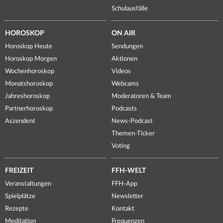
Schulausfälle
HOROSKOP
ON AIR
Horoskop Heute
Sendungen
Horoskop Morgen
Aktionen
Wochenhoroskop
Videos
Monatshoroskop
Webcams
Jahreshoroskop
Moderatoren & Team
Partnerhoroskop
Podcasts
Aszendent
News-Podcast
Themen-Ticker
Voting
FREIZEIT
FFH-WELT
Veranstaltungen
FFH-App
Spielplätze
Newsletter
Rezepte
Kontakt
Meditation
Frequenzen