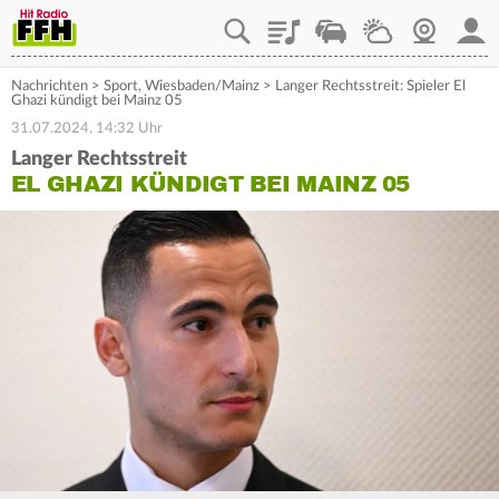
Playlist
Staupilot
Wetter
Webcam
Mein
Nachrichten
>
Sport
,
Wiesbaden/Mainz
>
Langer Rechtsstreit: Spieler El
Ghazi kündigt bei Mainz 05
31.07.2024, 14:32 Uhr
Langer Rechtsstreit
EL GHAZI KÜNDIGT BEI MAINZ 05