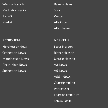
Weihnachtsradio
Bayern News
Meditationsradio
Sport
Top 40
Wetter
Playlist
Alle Orte
Alle Themen
REGIONEN
VERKEHR
Nordhessen News
Staus Hessen
Osthessen News
Blitzer Hessen
Mittelhessen News
Unfälle Hessen
Rhein-Main News
A3 News
Südhessen News
A5 News
A661 News
Günstig tanken
Parkhäuser
Flugplan Frankfurt
Schulausfälle