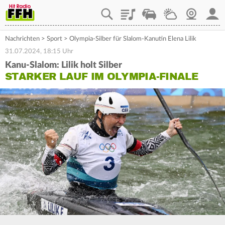
Playlist
Staupilot
Wetter
Webcam
Mein
Nachrichten
>
Sport
>
Olympia-Silber für Slalom-Kanutin Elena Lilik
31.07.2024, 18:15 Uhr
Kanu-Slalom: Lilik holt Silber
STARKER LAUF IM OLYMPIA-FINALE