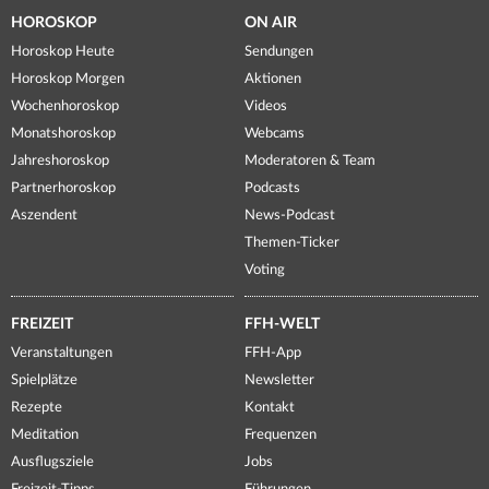
HOROSKOP
ON AIR
Horoskop Heute
Sendungen
Horoskop Morgen
Aktionen
Wochenhoroskop
Videos
Monatshoroskop
Webcams
Jahreshoroskop
Moderatoren & Team
Partnerhoroskop
Podcasts
Aszendent
News-Podcast
Themen-Ticker
Voting
FREIZEIT
FFH-WELT
Veranstaltungen
FFH-App
Spielplätze
Newsletter
Rezepte
Kontakt
Meditation
Frequenzen
Ausflugsziele
Jobs