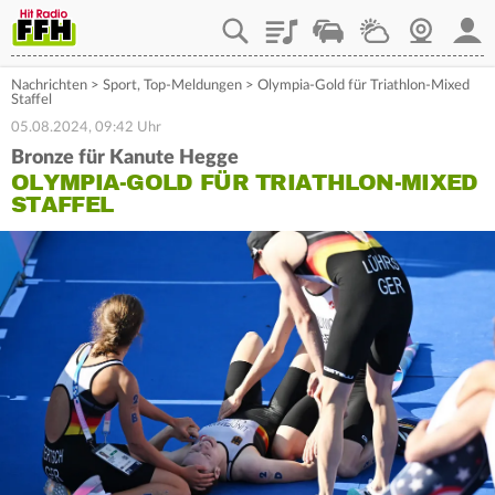
Playlist
Staupilot
Wetter
Webcam
Mein
Nachrichten
>
Sport
,
Top-Meldungen
>
Olympia-Gold für Triathlon-Mixed
Staffel
05.08.2024, 09:42 Uhr
Bronze für Kanute Hegge
OLYMPIA-GOLD FÜR TRIATHLON-MIXED
STAFFEL