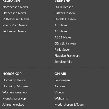
REGIONEN
VERKEHR
Nordhessen News
Staus Hessen
Osthessen News
Blitzer Hessen
Mittelhessen News
Unfälle Hessen
Rhein-Main News
A3 News
Südhessen News
A5 News
A661 News
Günstig tanken
Parkhäuser
Flugplan Frankfurt
Schulausfälle
HOROSKOP
ON AIR
Horoskop Heute
Sendungen
Horoskop Morgen
Aktionen
Wochenhoroskop
Videos
Monatshoroskop
Webcams
Jahreshoroskop
Moderatoren & Team