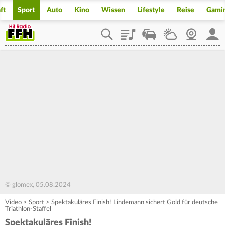
ft
Sport
Auto
Kino
Wissen
Lifestyle
Reise
Gami
Playlist
Staupilot
Wetter
Webcam
Mein
© glomex, 05.08.2024
Video
>
Sport
>
Spektakuläres Finish! Lindemann sichert Gold für deutsche
Triathlon-Staffel
Spektakuläres Finish!