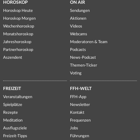
HOROSKOP
ON AIR
Horoskop Heute
Sendungen
Horoskop Morgen
Aktionen
Wochenhoroskop
Videos
Monatshoroskop
Webcams
Jahreshoroskop
Moderatoren & Team
Partnerhoroskop
Podcasts
Aszendent
News-Podcast
Themen-Ticker
Voting
FREIZEIT
FFH-WELT
Veranstaltungen
FFH-App
Spielplätze
Newsletter
Rezepte
Kontakt
Meditation
Frequenzen
Ausflugsziele
Jobs
Freizeit-Tipps
Führungen