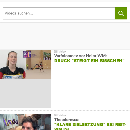
Varfolomeev vor Heim-WM:
DRUCK "STEIGT EIN BISSCHEN"
Theodorescu:
"KLARE ZIELSETZUNG" BEI REIT-
WM IST…