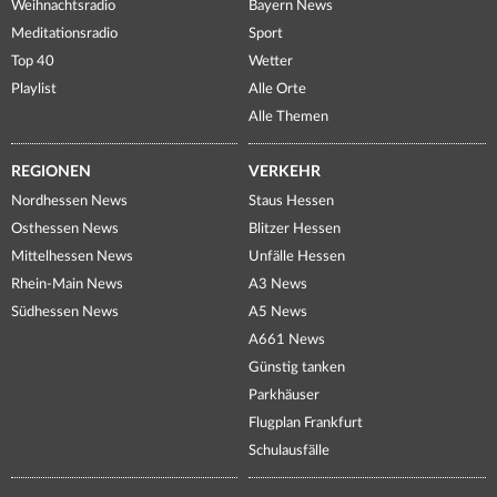
Weihnachtsradio
Bayern News
Meditationsradio
Sport
Top 40
Wetter
Playlist
Alle Orte
Alle Themen
REGIONEN
VERKEHR
Nordhessen News
Staus Hessen
Osthessen News
Blitzer Hessen
Mittelhessen News
Unfälle Hessen
Rhein-Main News
A3 News
Südhessen News
A5 News
A661 News
Günstig tanken
Parkhäuser
Flugplan Frankfurt
Schulausfälle