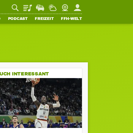
Playlist
Staupilot
Wetter
Webcam
Mein FFH
O
PODCAST
FREIZEIT
FFH-WELT
UCH INTERESSANT