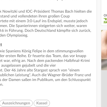
k Nowitzki und IOC-Präsident Thomas Bach hielten die
Ol
tand und vollendeten ihren großen Coup
"
rtete mit einem 3:0-Lauf ins Endspiel, musste jedoch
F
men. Die Spanierinnen steigerten sich weiter, waren
0:6 in Führung. Doch Deutschland kämpfte sich zurück,
r den Olympiasieg.
tt
wie Spaniens König Felipe in dem stimmungsvollen
er ersten Reihe. Er feuerte das Team, das vor knapp
et war, eifrig an. Nach dem packenden Halbfinal-Krimi
ausgelassen gejubelt und die vier
. Der 46 Jahre alte Stargast sprach von "einem
laublichen Leistung". Auch die Wagner-Brüder Franz und
ms der Damen saßen im Publikum, um den Schlusspunkt
en.
Auszeichnungen
Kassel