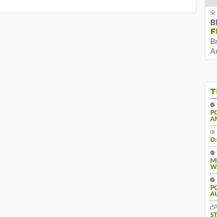
B
F
B
Au
T
P
A
D
M
W
PO
U
S