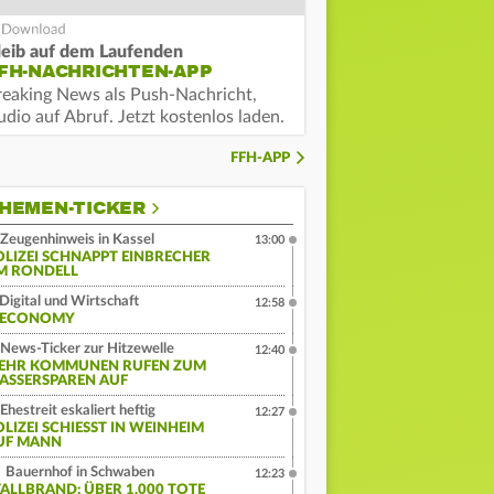
leib auf dem Laufenden
FH-NACHRICHTEN-APP
reaking News als Push-Nachricht,
dio auf Abruf. Jetzt kostenlos laden.
FFH-APP
HEMEN-TICKER
Zeugenhinweis in Kassel
13:00
OLIZEI SCHNAPPT EINBRECHER
M RONDELL
Digital und Wirtschaft
12:58
:ECONOMY
News-Ticker zur Hitzewelle
12:40
EHR KOMMUNEN RUFEN ZUM
ASSERSPAREN AUF
Ehestreit eskaliert heftig
12:27
LIZEI SCHIESST IN WEINHEIM A
F MANN
Bauernhof in Schwaben
12:23
TALLBRAND: ÜBER 1.000 TOTE