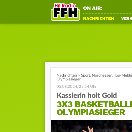
ON AIR:
NACHRICHTEN
VER
Nachrichten
>
Sport
,
Nordhessen
,
Top-Meld
Olympiasieger
05.08.2024, 22:54 Uhr
Kasslerin holt Gold
3X3 BASKETBALL
OLYMPIASIEGER