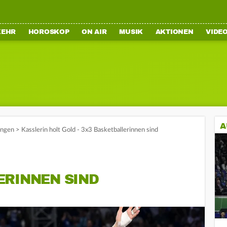
KEHR
HOROSKOP
ON AIR
MUSIK
AKTIONEN
VIDE
A
ungen
>
Kasslerin holt Gold - 3x3 Basketballerinnen sind
ERINNEN SIND