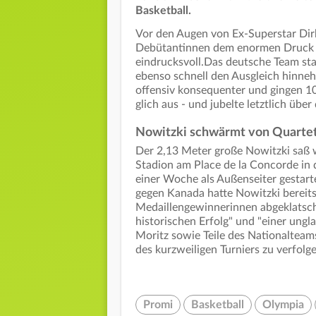
Basketball.
Vor den Augen von Ex-Superstar Dir
Debütantinnen dem enormen Druck s
eindrucksvoll.Das deutsche Team sta
ebenso schnell den Ausgleich hinneh
offensiv konsequenter und gingen 1
glich aus - und jubelte letztlich übe
Nowitzki schwärmt von Quarte
Der 2,13 Meter große Nowitzki saß 
Stadion am Place de la Concorde in d
einer Woche als Außenseiter gestart
gegen Kanada hatte Nowitzki bereits 
Medaillengewinnerinnen abgeklatscht
historischen Erfolg" und "einer ung
Moritz sowie Teile des Nationaltea
des kurzweiligen Turniers zu verfolg
Promi
Basketball
Olympia