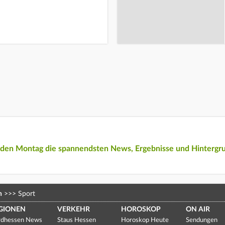
eden Montag die spannendsten News, Ergebnisse und Hintergr
n
>>>
Sport
GIONEN
VERKEHR
HOROSKOP
ON AIR
dhessen News
Staus Hessen
Horoskop Heute
Sendungen