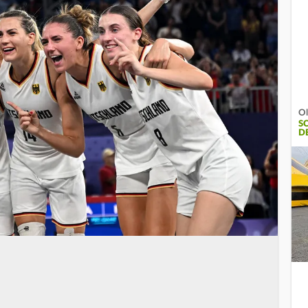
Ol
S
D