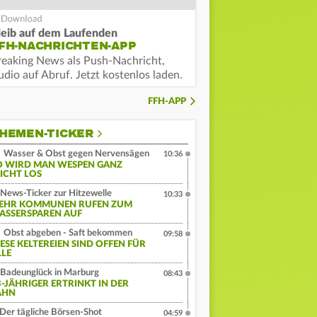
leib auf dem Laufenden
FH-NACHRICHTEN-APP
reaking News als Push-Nachricht,
dio auf Abruf. Jetzt kostenlos laden.
FFH-APP
HEMEN-TICKER
Wasser & Obst gegen Nervensägen
10:36
O WIRD MAN WESPEN GANZ
EICHT LOS
News-Ticker zur Hitzewelle
10:33
EHR KOMMUNEN RUFEN ZUM
ASSERSPAREN AUF
Obst abgeben - Saft bekommen
09:58
IESE KELTEREIEN SIND OFFEN FÜR
LLE
Badeunglück in Marburg
08:43
3-JÄHRIGER ERTRINKT IN DER
AHN
Der tägliche Börsen-Shot
04:59