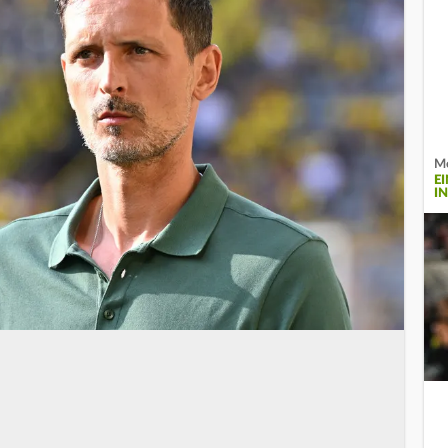
Me
E
I