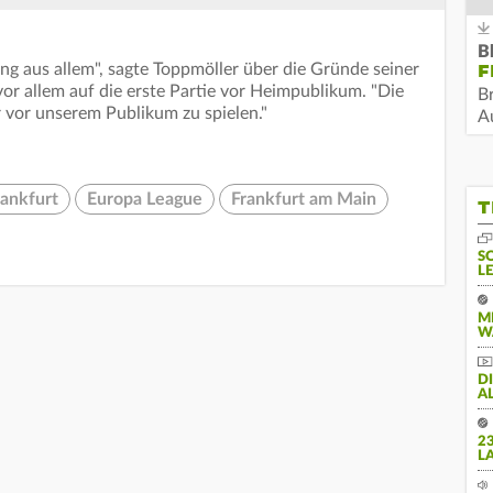
B
ung aus allem", sagte Toppmöller über die Gründe seiner
F
 vor allem auf die erste Partie vor Heimpublikum. "Die
B
r vor unserem Publikum zu spielen."
Au
rankfurt
Europa League
Frankfurt am Main
T
S
L
M
W
D
A
2
L