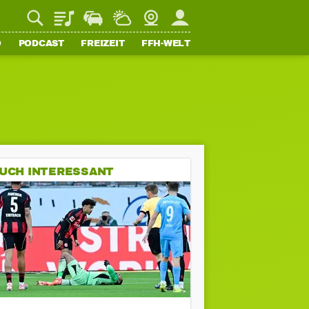
Playlist
Staupilot
Wetter
Webcam
Mein FFH
O
PODCAST
FREIZEIT
FFH-WELT
UCH INTERESSANT