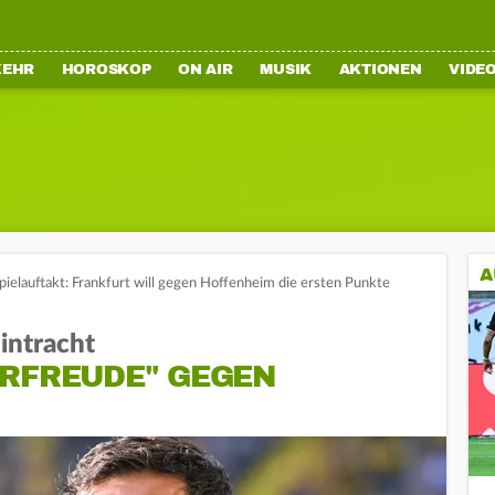
KEHR
HOROSKOP
ON AIR
MUSIK
AKTIONEN
VIDE
A
ielauftakt: Frankfurt will gegen Hoffenheim die ersten Punkte
intracht
RFREUDE" GEGEN H