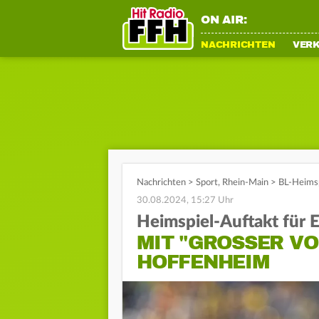
ON AIR:
NACHRICHTEN
VER
Nachrichten
>
Sport
,
Rhein-Main
>
BL-Heimsp
30.08.2024, 15:27 Uhr
Heimspiel-Auftakt für E
MIT "GROSSER VO
OFFENHEIM