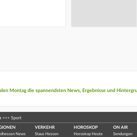
eden Montag die spannendsten News, Ergebnisse und Hintergr
n
>>>
Sport
GIONEN
VERKEHR
HOROSKOP
ON AIR
dhessen News
Staus Hessen
Horoskop Heute
Sendungen