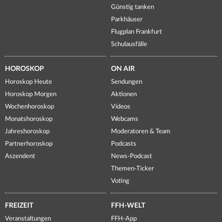
Günstig tanken
Parkhäuser
Flugplan Frankfurt
Schulausfälle
HOROSKOP
ON AIR
Horoskop Heute
Sendungen
Horoskop Morgen
Aktionen
Wochenhoroskop
Videos
Monatshoroskop
Webcams
Jahreshoroskop
Moderatoren & Team
Partnerhoroskop
Podcasts
Aszendent
News-Podcast
Themen-Ticker
Voting
FREIZEIT
FFH-WELT
Veranstaltungen
FFH-App