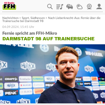
Playlist
Staupilot
Wetter
Webcam
Mein
Nachrichten
>
Sport
,
Südhessen
>
Nach Lieberknecht-Aus: Fernie über die
Trainersuche bei Darmstadt 98
04.09.2024, 15:45 Uhr
Fernie spricht am FFH-Mikro
DARMSTADT 98 AUF TRAINERSUCHE