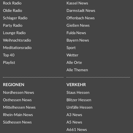
Rock Radio
Kassel News
Oldie Radio
Darmstadt News
Schlager Radio
Offenbach News
Party Radio
Gießen News
Lounge Radio
Fulda News
Weihnachtsradio
Bayern News
Meditationsradio
Sport
Top 40
Wetter
Playlist
Alle Orte
Alle Themen
REGIONEN
VERKEHR
Nordhessen News
Staus Hessen
Osthessen News
Blitzer Hessen
Mittelhessen News
Unfälle Hessen
Rhein-Main News
A3 News
Südhessen News
A5 News
A661 News