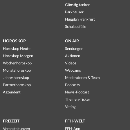
Günstig tanken
Parkhäuser
Flugplan Frankfurt
Schulausfälle
HOROSKOP
ON AIR
Horoskop Heute
Sendungen
Horoskop Morgen
Aktionen
Wochenhoroskop
Videos
Monatshoroskop
Webcams
Jahreshoroskop
Moderatoren & Team
Partnerhoroskop
Podcasts
Aszendent
News-Podcast
Themen-Ticker
Voting
FREIZEIT
FFH-WELT
Veranstaltungen
FFH-App