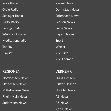
Rock Radio
Kassel News
Oldie Radio
Darmstadt News
Schlager Radio
Offenbach News
Party Radio
Gießen News
Lounge Radio
Fulda News
Weihnachtsradio
Bayern News
Meditationsradio
Sport
Top 40
Wetter
Playlist
Alle Orte
Alle Themen
REGIONEN
VERKEHR
Nordhessen News
Staus Hessen
Osthessen News
Blitzer Hessen
Mittelhessen News
Unfälle Hessen
Rhein-Main News
A3 News
Südhessen News
A5 News
A661 News