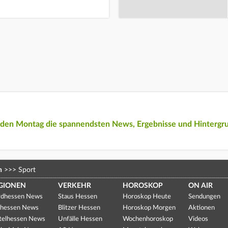
eden Montag die spannendsten News, Ergebnisse und Hintergr
n
>>>
Sport
GIONEN
VERKEHR
HOROSKOP
ON AIR
dhessen News
Staus Hessen
Horoskop Heute
Sendungen
hessen News
Blitzer Hessen
Horoskop Morgen
Aktionen
telhessen News
Unfälle Hessen
Wochenhoroskop
Videos