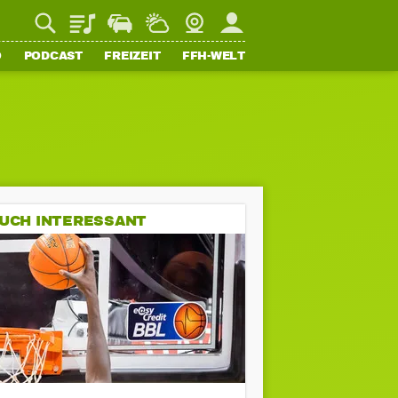
Playlist
Staupilot
Wetter
Webcam
Mein FFH
O
PODCAST
FREIZEIT
FFH-WELT
UCH INTERESSANT