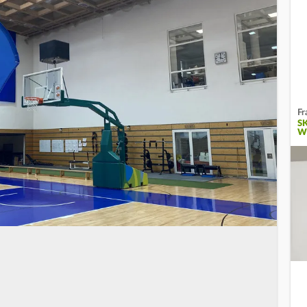
Fr
S
W