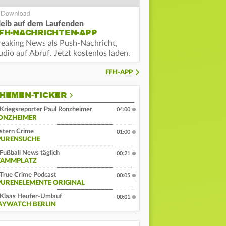
leib auf dem Laufenden
FH-NACHRICHTEN-APP
reaking News als Push-Nachricht,
dio auf Abruf. Jetzt kostenlos laden.
FFH-APP
HEMEN-TICKER
Kriegsreporter Paul Ronzheimer
04:00
ONZHEIMER
stern Crime
01:00
PURENSUCHE
Fußball News täglich
00:21
TAMMPLATZ
True Crime Podcast
00:05
PURENELEMENTE ORIGINAL
Klaas Heufer-Umlauf
00:01
AYWATCH BERLIN