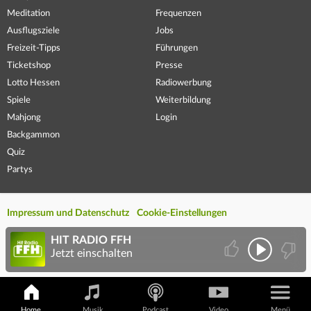
Meditation
Frequenzen
Ausflugsziele
Jobs
Freizeit-Tipps
Führungen
Ticketshop
Presse
Lotto Hessen
Radiowerbung
Spiele
Weiterbildung
Mahjong
Login
Backgammon
Quiz
Partys
Impressum und Datenschutz
Cookie-Einstellungen
HIT RADIO FFH
Jetzt einschalten
Home
Musik
Podcast
Video
Menü