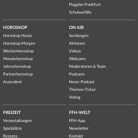
Flugplan Frankfurt
Schulausfälle
HOROSKOP
ON AIR
Horoskop Heute
Sendungen
Horoskop Morgen
Aktionen
Wochenhoroskop
Videos
Monatshoroskop
Webcams
Jahreshoroskop
Moderatoren & Team
Partnerhoroskop
Podcasts
Aszendent
News-Podcast
Themen-Ticker
Voting
FREIZEIT
FFH-WELT
Veranstaltungen
FFH-App
Spielplätze
Newsletter
Rezepte
Kontakt