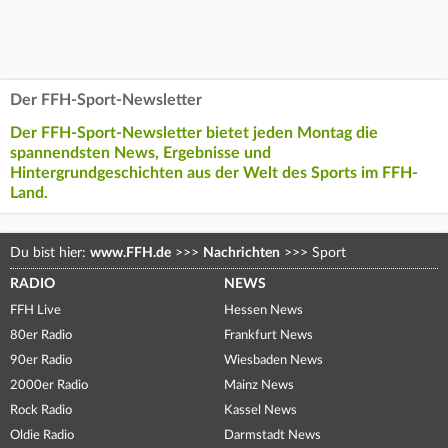
Der FFH-Sport-Newsletter
Der FFH-Sport-Newsletter bietet jeden Montag die
spannendsten News, Ergebnisse und
Hintergrundgeschichten aus der Welt des Sports im FFH-
Land.
Du bist hier:
www.FFH.de
>>>
Nachrichten
>>>
Sport
RADIO
NEWS
FFH Live
Hessen News
80er Radio
Frankfurt News
90er Radio
Wiesbaden News
2000er Radio
Mainz News
Rock Radio
Kassel News
Oldie Radio
Darmstadt News