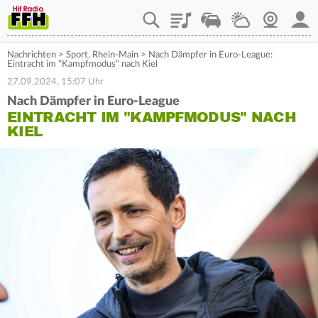
Playlist
Staupilot
Wetter
Webcam
Mein
Nachrichten
>
Sport
,
Rhein-Main
>
Nach Dämpfer in Euro-League:
Eintracht im "Kampfmodus" nach Kiel
27.09.2024, 15:07 Uhr
Nach Dämpfer in Euro-League
EINTRACHT IM "KAMPFMODUS" NACH
KIEL