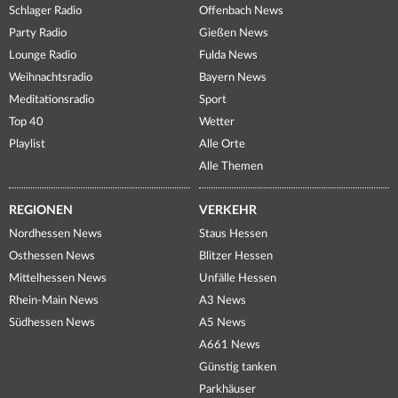
Schlager Radio
Offenbach News
Party Radio
Gießen News
Lounge Radio
Fulda News
Weihnachtsradio
Bayern News
Meditationsradio
Sport
Top 40
Wetter
Playlist
Alle Orte
Alle Themen
REGIONEN
VERKEHR
Nordhessen News
Staus Hessen
Osthessen News
Blitzer Hessen
Mittelhessen News
Unfälle Hessen
Rhein-Main News
A3 News
Südhessen News
A5 News
A661 News
Günstig tanken
Parkhäuser