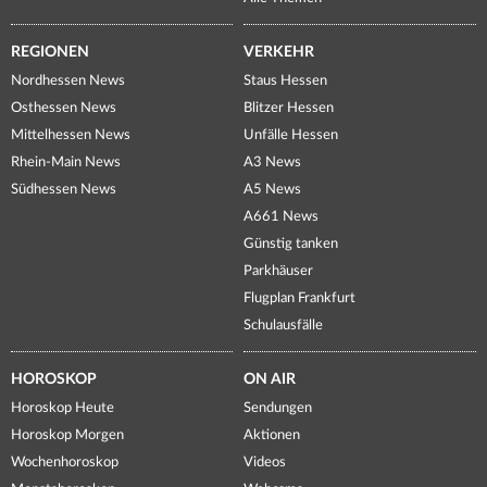
REGIONEN
VERKEHR
Nordhessen News
Staus Hessen
Osthessen News
Blitzer Hessen
Mittelhessen News
Unfälle Hessen
Rhein-Main News
A3 News
Südhessen News
A5 News
A661 News
Günstig tanken
Parkhäuser
Flugplan Frankfurt
Schulausfälle
HOROSKOP
ON AIR
Horoskop Heute
Sendungen
Horoskop Morgen
Aktionen
Wochenhoroskop
Videos