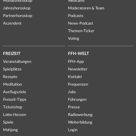
Monatshoroskop
Webcams
Jahreshoroskop
Moderatoren & Team
Partnerhoroskop
Podcasts
Aszendent
News-Podcast
Themen-Ticker
Voting
FREIZEIT
FFH-WELT
Veranstaltungen
FFH-App
Spielplätze
Newsletter
Rezepte
Kontakt
Meditation
Frequenzen
Ausflugsziele
Jobs
Freizeit-Tipps
Führungen
Ticketshop
Presse
Lotto Hessen
Radiowerbung
Spiele
Weiterbildung
Mahjong
Login