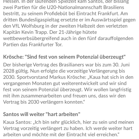
Hessen. In der laufenden Spielzeit kam Santos, der bislang
zwei Partien für die U20-Nationalmannschaft Brasiliens
bestritt, zu seinem Profidebüt bei Eintracht Frankfurt. Am
dritten Bundesligaspieltag ersetzte er im Auswärtsspiel gegen
den VfL Wolfsburg in der zweiten Halbzeit den verletzten
Kapitän Kevin Trapp. Der 21-Jährige hütete
wettbewerbsübergreifend auch in den fünf darauffolgenden
Partien das Frankfurter Tor.
Krösche: "Sind fest von seinem Potenzial überzeugt"
Der bisherige Vertrag des Brasilianers war bis zum 30. Juni
2028 gültig. Nun erfolgte die vorzeitige Verlängerung bis
2030. Sportvorstand Markus Krösche: „Kaua hat sich in den
vergangenen Monaten gut weiterentwickelt und wir sind
fest von seinem Potenzial überzeugt. Wir wollen langfristig
mit ihm zusammenarbeiten und freuen uns, dass wir den
Vertrag bis 2030 verlängern konnten.“
Santos will weiter "hart arbeiten"
Kaua Santos: „Ich bin sehr glücklich, hier zu sein und meinen
Vertrag vorzeitig verlängert zu haben. Ich werde weiter hart
arbeiten und möchte mit der Eintracht viel erreichen.“