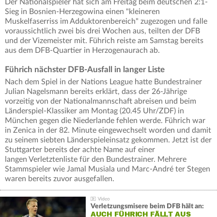
Der Nationalspieler hat sich am Freitag beim deutschen 2:1-
Sieg in Bosnien-Herzegowina einen "kleineren
Muskelfaserriss im Adduktorenbereich" zugezogen und falle
voraussichtlich zwei bis drei Wochen aus, teilten der DFB
und der Vizemeister mit. Führich reiste am Samstag bereits
aus dem DFB-Quartier in Herzogenaurach ab.
Führich nächster DFB-Ausfall in langer Liste
Nach dem Spiel in der Nations League hatte Bundestrainer
Julian Nagelsmann bereits erklärt, dass der 26-Jährige
vorzeitig von der Nationalmannschaft abreisen und beim
Länderspiel-Klassiker am Montag (20.45 Uhr/ZDF) in
München gegen die Niederlande fehlen werde. Führich war
in Zenica in der 82. Minute eingewechselt worden und damit
zu seinem siebten Länderspieleinsatz gekommen. Jetzt ist der
Stuttgarter bereits der achte Name auf einer
langen Verletztenliste für den Bundestrainer. Mehrere
Stammspieler wie Jamal Musiala und Marc-André ter Stegen
waren bereits zuvor ausgefallen.
Verletzungsmisere beim DFB hält an:
AUCH FÜHRICH FÄLLT AUS