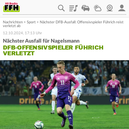
Playlist
Staupilot
Wetter
Webcam
Mein
Nachrichten
>
Sport
>
Nächster DFB-Ausfall: Offensivspieler Führich reist
verletzt ab
12.10.2024, 17:13 Uhr
Nächster Ausfall für Nagelsmann
DFB-OFFENSIVSPIELER FÜHRICH
VERLETZT