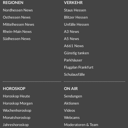
REGIONEN
VERKEHR
Nordhessen News
Staus Hessen
Osthessen News
Blitzer Hessen
Mittelhessen News
Unfälle Hessen
Rhein-Main News
A3 News
Südhessen News
A5 News
A661 News
Günstig tanken
Parkhäuser
Flugplan Frankfurt
Schulausfälle
HOROSKOP
ON AIR
Horoskop Heute
Sendungen
Horoskop Morgen
Aktionen
Wochenhoroskop
Videos
Monatshoroskop
Webcams
Jahreshoroskop
Moderatoren & Team