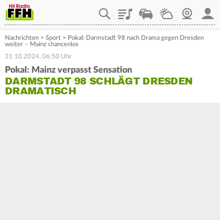
Playlist
Staupilot
Wetter
Webcam
Mein
Nachrichten
>
Sport
>
Pokal: Darmstadt 98 nach Drama gegen Dresden
weiter – Mainz chancenlos
31.10.2024, 06:50 Uhr
Pokal: Mainz verpasst Sensation
DARMSTADT 98 SCHLÄGT DRESDEN
DRAMATISCH