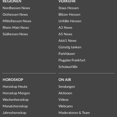
REGIONEN
VERKEHR
Nordhessen News
Staus Hessen
Osthessen News
Blitzer Hessen
Mittelhessen News
Unfälle Hessen
Rhein-Main News
A3 News
Südhessen News
A5 News
A661 News
Günstig tanken
Parkhäuser
Flugplan Frankfurt
Schulausfälle
HOROSKOP
ON AIR
Horoskop Heute
Sendungen
Horoskop Morgen
Aktionen
Wochenhoroskop
Videos
Monatshoroskop
Webcams
Jahreshoroskop
Moderatoren & Team