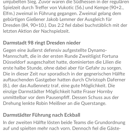
umjubelten Sieg. Zuvor waren die Südhessen in der regulären
Spielzeit durch Treffer von Vukotic (56.) und Kempe (90+2.,
Elfm.) zweimal in Führung gegangen. Zweimal gelang dem
gebürtigen Gießener Jakob Lemmer der Ausgleich für
Dresden (84, 90+10.). Das 2:2 fiel dabei buchstäblich mit der
letzten Aktion der Nachspielzeit.
Darmstadt 98 ringt Dresden nieder
Gegen eine äußerst defensiv aufgestellte Dynamo-
Mannschaft, die in der ersten Runde Zweitligist Fortuna
Düsseldorf ausgeschaltet hatte, dominierten die Lilien die
erste halbe Stunde, ohne dabei aber für Gefahr zu sorgen.
Die in dieser Zeit nur sporadisch in der gegnerischen Hälfte
auftauchenden Gastgeber hatten durch Christoph Daferner
(8.), der das Außennetz traf, eine gute Möglichkeit. Die
einzige Darmstädter Möglichkeit hatte Fraser Hornby
unmittelbar vor dem Pausenpfiff. Dessen Schuss aus der
Drehung lenkte Robin Meißner an die Querstange.
Darmstädter Führung nach Eckball
In der zweiten Hälfte lösten beide Teams die Grundordnung
auf und spielten mehr nach vorn. Dennoch fiel die Gäste-