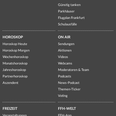
Günstig tanken
Parkhäuser
Flugplan Frankfurt
Schulausfälle
HOROSKOP
ON AIR
Horoskop Heute
Sendungen
Horoskop Morgen
Aktionen
Wochenhoroskop
Videos
Monatshoroskop
Webcams
Jahreshoroskop
Moderatoren & Team
Partnerhoroskop
Podcasts
Aszendent
News-Podcast
Themen-Ticker
Voting
FREIZEIT
FFH-WELT
Veranstaltungen
FFH-App