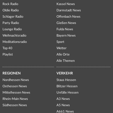
Rock Radio
Kassel News
Oldie Radio
Darmstadt News
Schlager Radio
Offenbach News
Party Radio
Gießen News
Lounge Radio
Fulda News
Weihnachtsradio
Bayern News
Meditationsradio
Sport
Top 40
Wetter
Playlist
Alle Orte
Alle Themen
REGIONEN
VERKEHR
Nordhessen News
Staus Hessen
Osthessen News
Blitzer Hessen
Mittelhessen News
Unfälle Hessen
Rhein-Main News
A3 News
Südhessen News
A5 News
A661 News