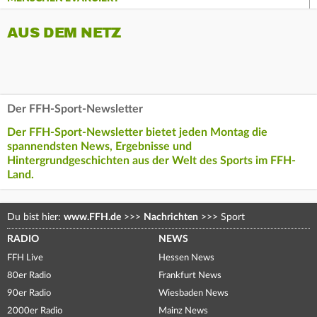
AUS DEM NETZ
Der FFH-Sport-Newsletter
Der FFH-Sport-Newsletter bietet jeden Montag die
spannendsten News, Ergebnisse und
Hintergrundgeschichten aus der Welt des Sports im FFH-
Land.
Du bist hier:
www.FFH.de
>>>
Nachrichten
>>>
Sport
RADIO
NEWS
FFH Live
Hessen News
80er Radio
Frankfurt News
90er Radio
Wiesbaden News
2000er Radio
Mainz News