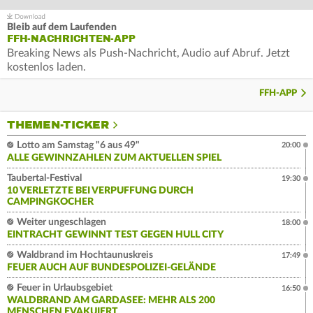
Bleib auf dem Laufenden
FFH-NACHRICHTEN-APP
Breaking News als Push-Nachricht, Audio auf Abruf. Jetzt
kostenlos laden.
FFH-APP
THEMEN-TICKER
Lotto am Samstag "6 aus 49"
20:00
ALLE GEWINNZAHLEN ZUM AKTUELLEN SPIEL
Taubertal-Festival
19:30
10 VERLETZTE BEI VERPUFFUNG DURCH
CAMPINGKOCHER
Weiter ungeschlagen
18:00
EINTRACHT GEWINNT TEST GEGEN HULL CITY
Waldbrand im Hochtaunuskreis
17:49
FEUER AUCH AUF BUNDESPOLIZEI-GELÄNDE
Feuer in Urlaubsgebiet
16:50
WALDBRAND AM GARDASEE: MEHR ALS 200
MENSCHEN EVAKUIERT