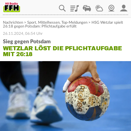
Playlist
Staupilot
Wetter
Webcam
Mein
Nachrichten
>
Sport
,
Mittelhessen
,
Top-Meldungen
>
HSG Wetzlar spielt
26:18 gegen Potsdam: Pflichtaufgabe erfüllt
26.11.2024, 06:54 Uhr
Sieg gegen Potsdam
WETZLAR LÖST DIE PFLICHTAUFGABE
MIT 26:18