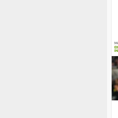
Me
E
I