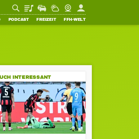
Playlist
Staupilot
Wetter
Webcam
Mein FFH
O
PODCAST
FREIZEIT
FFH-WELT
UCH INTERESSANT