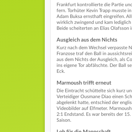
Frankfurt kontrollierte die Partie u
fern. Torhüter Kevin Trapp musste in
Adam Buksa ernsthaft eingreifen. All
wirklich zwingend und kam lediglich
Beide scheiterten an Elias Olafsson 
Ausgleich aus dem Nichts
Kurz nach dem Wechsel verpasste Ni
Franzose traf den Ball in aussichtsre
aus dem Nichts der Ausgleich, als Co
ins eigene Tor abfälschte. Der Ball 
Eck.
Marmoush trifft erneut
Die Eintracht schüttelte sich kurz un
Verteidiger Ousmane Diao einen Sc
abgelenkt hatte, entschied der engl
Videobilder auf Elfmeter. Marmoush
2:1 Endstand. Es war bereits der 15. 
Saison.
Lob für die Mannschaft