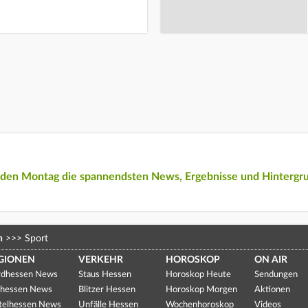
eden Montag die spannendsten News, Ergebnisse und Hintergr
n
>>>
Sport
GIONEN
VERKEHR
HOROSKOP
ON AIR
dhessen News
Staus Hessen
Horoskop Heute
Sendungen
hessen News
Blitzer Hessen
Horoskop Morgen
Aktionen
telhessen News
Unfälle Hessen
Wochenhoroskop
Videos