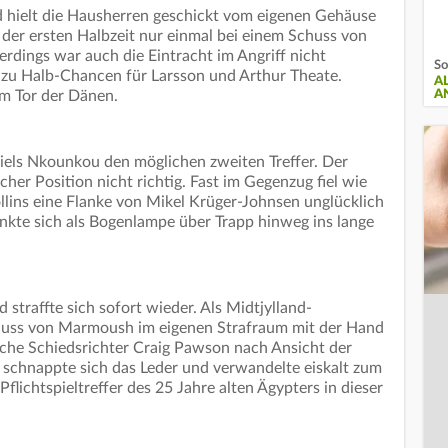
nd hielt die Hausherren geschickt vom eigenen Gehäuse
 der ersten Halbzeit nur einmal bei einem Schuss von
erdings war auch die Eintracht im Angriff nicht
So
 zu Halb-Chancen für Larsson und Arthur Theate.
A
im Tor der Dänen.
A
els Nkounkou den möglichen zweiten Treffer. Der
icher Position nicht richtig. Fast im Gegenzug fiel wie
llins eine Flanke von Mikel Krüger-Johnsen unglücklich
senkte sich als Bogenlampe über Trapp hinweg ins lange
d straffte sich sofort wieder. Als Midtjylland-
huss von Marmoush im eigenen Strafraum mit der Hand
ische Schiedsrichter Craig Pawson nach Ansicht der
 schnappte sich das Leder und verwandelte eiskalt zum
Pflichtspieltreffer des 25 Jahre alten Ägypters in dieser