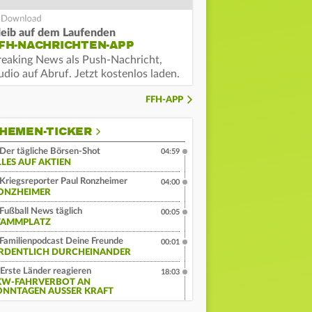
leib auf dem Laufenden
FH-NACHRICHTEN-APP
reaking News als Push-Nachricht,
dio auf Abruf. Jetzt kostenlos laden.
FFH-APP
HEMEN-TICKER
Der tägliche Börsen-Shot
04:59
LLES AUF AKTIEN
Kriegsreporter Paul Ronzheimer
04:00
ONZHEIMER
Fußball News täglich
00:05
TAMMPLATZ
Familienpodcast Deine Freunde
00:01
RDENTLICH DURCHEINANDER
Erste Länder reagieren
18:03
KW-FAHRVERBOT AN
ONNTAGEN AUSSER KRAFT