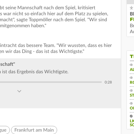
bt seine Mannschaft nach dem Spiel, kritisiert
s war nicht so einfach hier auf dem Platz zu spielen,
B
F
emacht", sagte Toppmöller nach dem Spiel. "Wir sind
te mitgenommen haben."
B
Au
intracht das bessere Team. "Wir wussten, dass es hier
n wir das Ding - das ist das Wichtigste."
T
schaft"
A
 ist das Ergebnis das Wichtigste.
0:28
R
S
O
L
S
gue
Frankfurt am Main