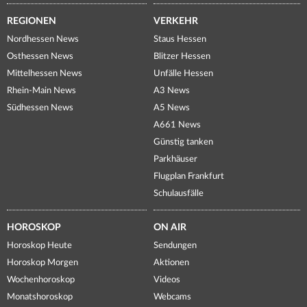
REGIONEN
VERKEHR
Nordhessen News
Staus Hessen
Osthessen News
Blitzer Hessen
Mittelhessen News
Unfälle Hessen
Rhein-Main News
A3 News
Südhessen News
A5 News
A661 News
Günstig tanken
Parkhäuser
Flugplan Frankfurt
Schulausfälle
HOROSKOP
ON AIR
Horoskop Heute
Sendungen
Horoskop Morgen
Aktionen
Wochenhoroskop
Videos
Monatshoroskop
Webcams