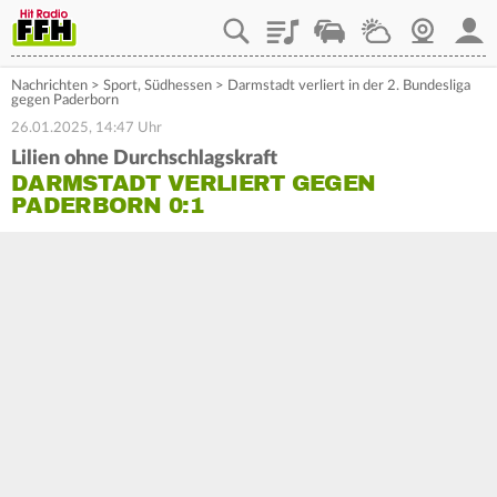
Playlist
Staupilot
Wetter
Webcam
Mein
Nachrichten
>
Sport
,
Südhessen
>
Darmstadt verliert in der 2. Bundesliga
gegen Paderborn
26.01.2025, 14:47 Uhr
Lilien ohne Durchschlagskraft
DARMSTADT VERLIERT GEGEN
PADERBORN 0:1