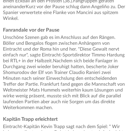
einen Eckball an den Pfosten (36.).Fangruppen geraten
aneinanderKurz vor der Pause schlug dann Angeliño zu. Der
Spanier verwertete eine Flanke von Mancini aus spitzem
Winkel.
Fanrandale vor der Pause
Unschöne Szenen gab es im Anschluss auf den Rängen.
Böller und Bengalos flogen zwischen Anhängern von
Eintracht und der Roma hin und her. "Diese Gewalt nervt
einfach nur", sagte Eintracht-Sportdirektor Timmo Hardung
bei RTL+ in der Halbzeit.Nachdem sich beide Fanlager in
Durchgang zwei wieder beruhigt hatten, bescherte Joker
Shomurodov der Elf von Trainer Claudio Ranieri zwei
Minuten nach seiner Einwechslung den entscheidenden
Treffer der Partie. Frankfurt fand gegen die Mannschaft von
Weltmeister Mats Hummels weiterhin kaum Lösungen und
wirke wenig präsent, musste sich mit Blick auf die parallel
laufenden Partien aber auch nie Sorgen um das direkte
Weiterkommen machen.
Kapitän Trapp erleichtert
Eintracht-Kapitän Kevin Trapp sagt nach dem Spiel: " Wir