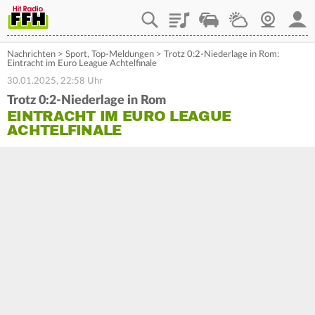
Playlist
Staupilot
Wetter
Webcam
Mein
Nachrichten
>
Sport
,
Top-Meldungen
>
Trotz 0:2-Niederlage in Rom:
Eintracht im Euro League Achtelfinale
30.01.2025, 22:58 Uhr
Trotz 0:2-Niederlage in Rom
EINTRACHT IM EURO LEAGUE
ACHTELFINALE