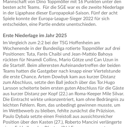
Mannschaft von Dino Toppmöller mit 16 Punkten unter den
besten acht Teams. Für die SGE war es die zweite Niederlage
in der Ligaphase dieser Europapokal-Saison. Fünf der acht
Spiele konnte der Europa-League-Sieger 2022 für sich
entscheiden, eine Partie endete unentschieden.
Erste Niederlage im Jahr 2025
Im Vergleich zum 2:2 bei der TSG Hoffenheim am
Wochenende in der Bundesliga rotierte Toppmöller auf drei
Positionen: Tuta, Farès Chaibi und Jean-Mattéo Bahoya
rückten für Nnamdi Collins, Mario Götze und Can Uzun in
die Startelf. Beim allerersten Aufeinandertreffen der beiden
Teams hatten die Gastgeber nach knapp einer Viertelstunde
die erste Chance. Artem Dowbyk kam aus kurzer Distanz
zum Abschluss, setzte den Ball jedoch über das Tor.Hugo
Larsson scheiterte beim ersten guten Abschluss für die Gäste
aus kurzer Distanz per Kopf (22.) an Roma-Keeper Mile Silvar.
Die Eintracht wirkte unkonzentriert, kam ohne Bedrängnis zu
leichten Fehlern. Rom, das unbedingt gewinnen musste, um
im Wettbewerb zu bleiben, fehlte zunächst die Präzision.
Paulo Dybala setzte einen Freistoß aus aussichtsreicher
Position über den Kasten (27.), Roberto Mancini verlängerte