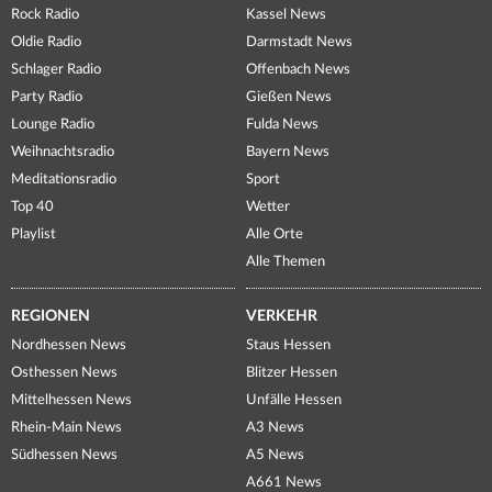
Rock Radio
Kassel News
Oldie Radio
Darmstadt News
Schlager Radio
Offenbach News
Party Radio
Gießen News
Lounge Radio
Fulda News
Weihnachtsradio
Bayern News
Meditationsradio
Sport
Top 40
Wetter
Playlist
Alle Orte
Alle Themen
REGIONEN
VERKEHR
Nordhessen News
Staus Hessen
Osthessen News
Blitzer Hessen
Mittelhessen News
Unfälle Hessen
Rhein-Main News
A3 News
Südhessen News
A5 News
A661 News