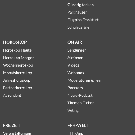
Günstig tanken
Parkhäuser
Flugplan Frankfurt
Schulausfälle
HOROSKOP
ON AIR
Horoskop Heute
Sendungen
Horoskop Morgen
Aktionen
Wochenhoroskop
Videos
Monatshoroskop
Webcams
Jahreshoroskop
Moderatoren & Team
Partnerhoroskop
Podcasts
Aszendent
News-Podcast
Themen-Ticker
Voting
FREIZEIT
FFH-WELT
Veranstaltungen
FFH-App