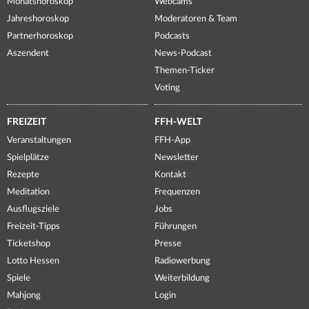
Monatshoroskop
Webcams
Jahreshoroskop
Moderatoren & Team
Partnerhoroskop
Podcasts
Aszendent
News-Podcast
Themen-Ticker
Voting
FREIZEIT
FFH-WELT
Veranstaltungen
FFH-App
Spielplätze
Newsletter
Rezepte
Kontakt
Meditation
Frequenzen
Ausflugsziele
Jobs
Freizeit-Tipps
Führungen
Ticketshop
Presse
Lotto Hessen
Radiowerbung
Spiele
Weiterbildung
Mahjong
Login