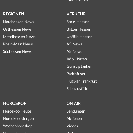
REGIONEN
VERKEHR
Nordhessen News
Staus Hessen
Osthessen News
Blitzer Hessen
Mittelhessen News
Unfälle Hessen
Rhein-Main News
A3 News
Südhessen News
A5 News
A661 News
Günstig tanken
Parkhäuser
Flugplan Frankfurt
Schulausfälle
HOROSKOP
ON AIR
Horoskop Heute
Sendungen
Horoskop Morgen
Aktionen
Wochenhoroskop
Videos