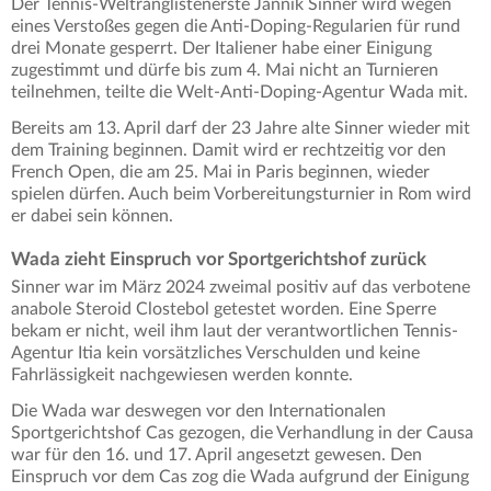
Der Tennis-Weltranglistenerste Jannik Sinner wird wegen
eines Verstoßes gegen die Anti-Doping-Regularien für rund
drei Monate gesperrt. Der Italiener habe einer Einigung
zugestimmt und dürfe bis zum 4. Mai nicht an Turnieren
teilnehmen, teilte die Welt-Anti-Doping-Agentur Wada mit.
Bereits am 13. April darf der 23 Jahre alte Sinner wieder mit
dem Training beginnen. Damit wird er rechtzeitig vor den
French Open, die am 25. Mai in Paris beginnen, wieder
spielen dürfen. Auch beim Vorbereitungsturnier in Rom wird
er dabei sein können.
Wada zieht Einspruch vor Sportgerichtshof zurück
Sinner war im März 2024 zweimal positiv auf das verbotene
anabole Steroid Clostebol getestet worden. Eine Sperre
bekam er nicht, weil ihm laut der verantwortlichen Tennis-
Agentur Itia kein vorsätzliches Verschulden und keine
Fahrlässigkeit nachgewiesen werden konnte.
Die Wada war deswegen vor den Internationalen
Sportgerichtshof Cas gezogen, die Verhandlung in der Causa
war für den 16. und 17. April angesetzt gewesen. Den
Einspruch vor dem Cas zog die Wada aufgrund der Einigung