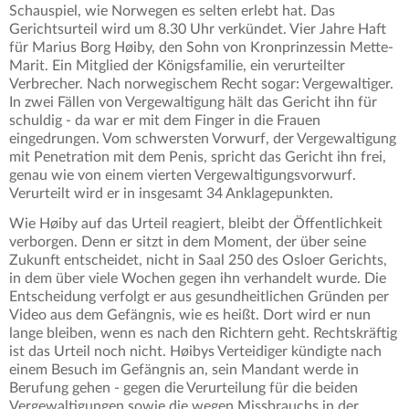
Schauspiel, wie Norwegen es selten erlebt hat. Das
Gerichtsurteil wird um 8.30 Uhr verkündet. Vier Jahre Haft
für Marius Borg Høiby, den Sohn von Kronprinzessin Mette-
Marit. Ein Mitglied der Königsfamilie, ein verurteilter
Verbrecher. Nach norwegischem Recht sogar: Vergewaltiger.
In zwei Fällen von Vergewaltigung hält das Gericht ihn für
schuldig - da war er mit dem Finger in die Frauen
eingedrungen. Vom schwersten Vorwurf, der Vergewaltigung
mit Penetration mit dem Penis, spricht das Gericht ihn frei,
genau wie von einem vierten Vergewaltigungsvorwurf.
Verurteilt wird er in insgesamt 34 Anklagepunkten.
Wie Høiby auf das Urteil reagiert, bleibt der Öffentlichkeit
verborgen. Denn er sitzt in dem Moment, der über seine
Zukunft entscheidet, nicht in Saal 250 des Osloer Gerichts,
in dem über viele Wochen gegen ihn verhandelt wurde. Die
Entscheidung verfolgt er aus gesundheitlichen Gründen per
Video aus dem Gefängnis, wie es heißt. Dort wird er nun
lange bleiben, wenn es nach den Richtern geht. Rechtskräftig
ist das Urteil noch nicht. Høibys Verteidiger kündigte nach
einem Besuch im Gefängnis an, sein Mandant werde in
Berufung gehen - gegen die Verurteilung für die beiden
Vergewaltigungen sowie die wegen Missbrauchs in der