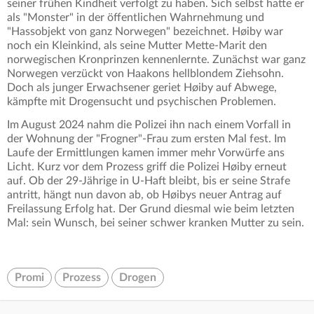
seiner frühen Kindheit verfolgt zu haben. Sich selbst hatte er
als "Monster" in der öffentlichen Wahrnehmung und
"Hassobjekt von ganz Norwegen" bezeichnet. Høiby war
noch ein Kleinkind, als seine Mutter Mette-Marit den
norwegischen Kronprinzen kennenlernte. Zunächst war ganz
Norwegen verzückt von Haakons hellblondem Ziehsohn.
Doch als junger Erwachsener geriet Høiby auf Abwege,
kämpfte mit Drogensucht und psychischen Problemen.
Im August 2024 nahm die Polizei ihn nach einem Vorfall in
der Wohnung der "Frogner"-Frau zum ersten Mal fest. Im
Laufe der Ermittlungen kamen immer mehr Vorwürfe ans
Licht. Kurz vor dem Prozess griff die Polizei Høiby erneut
auf. Ob der 29-Jährige in U-Haft bleibt, bis er seine Strafe
antritt, hängt nun davon ab, ob Høibys neuer Antrag auf
Freilassung Erfolg hat. Der Grund diesmal wie beim letzten
Mal: sein Wunsch, bei seiner schwer kranken Mutter zu sein.
Promi
Prozess
Drogen