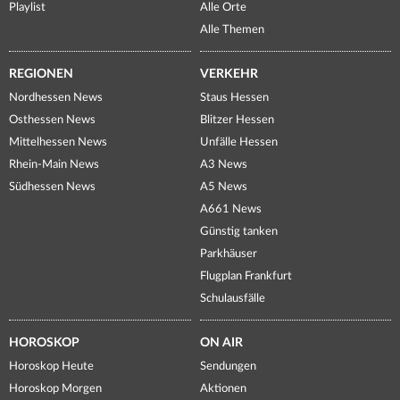
Playlist
Alle Orte
Alle Themen
REGIONEN
VERKEHR
Nordhessen News
Staus Hessen
Osthessen News
Blitzer Hessen
Mittelhessen News
Unfälle Hessen
Rhein-Main News
A3 News
Südhessen News
A5 News
A661 News
Günstig tanken
Parkhäuser
Flugplan Frankfurt
Schulausfälle
HOROSKOP
ON AIR
Horoskop Heute
Sendungen
Horoskop Morgen
Aktionen