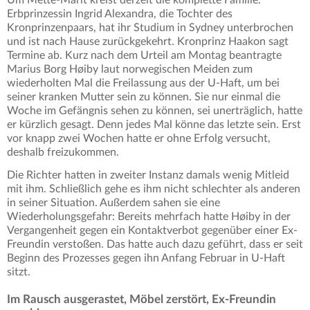
Um Mette-Marit kreist derzeit die komplette Familie.
Erbprinzessin Ingrid Alexandra, die Tochter des
Kronprinzenpaars, hat ihr Studium in Sydney unterbrochen
und ist nach Hause zurückgekehrt. Kronprinz Haakon sagt
Termine ab. Kurz nach dem Urteil am Montag beantragte
Marius Borg Høiby laut norwegischen Meiden zum
wiederholten Mal die Freilassung aus der U-Haft, um bei
seiner kranken Mutter sein zu können. Sie nur einmal die
Woche im Gefängnis sehen zu können, sei unerträglich, hatte
er kürzlich gesagt. Denn jedes Mal könne das letzte sein. Erst
vor knapp zwei Wochen hatte er ohne Erfolg versucht,
deshalb freizukommen.
Die Richter hatten in zweiter Instanz damals wenig Mitleid
mit ihm. Schließlich gehe es ihm nicht schlechter als anderen
in seiner Situation. Außerdem sahen sie eine
Wiederholungsgefahr: Bereits mehrfach hatte Høiby in der
Vergangenheit gegen ein Kontaktverbot gegenüber einer Ex-
Freundin verstoßen. Das hatte auch dazu geführt, dass er seit
Beginn des Prozesses gegen ihn Anfang Februar in U-Haft
sitzt.
Im Rausch ausgerastet, Möbel zerstört, Ex-Freundin