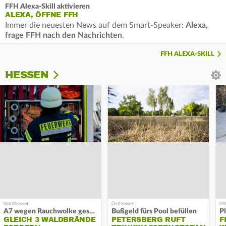
FFH Alexa-Skill aktivieren
ALEXA, ÖFFNE FFH
Immer die neuesten News auf dem Smart-Speaker:
Alexa,
frage FFH nach den Nachrichten
.
FFH ALEXA-SKILL
HESSEN
A7 wegen Rauchwolke gesperrt
Bußgeld fürs Pool befüllen
GLEICH 3 WALDBRÄNDE
PETERSBERG RUFT
F