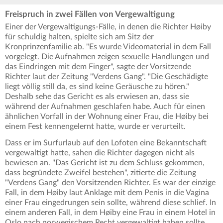
Freispruch in zwei Fällen von Vergewaltigung
Einer der Vergewaltigungs-Fälle, in denen die Richter Høiby
für schuldig halten, spielte sich am Sitz der
Kronprinzenfamilie ab. "Es wurde Videomaterial in dem Fall
vorgelegt. Die Aufnahmen zeigen sexuelle Handlungen und
das Eindringen mit dem Finger", sagte der Vorsitzende
Richter laut der Zeitung "Verdens Gang". "Die Geschädigte
liegt völlig still da, es sind keine Geräusche zu hören."
Deshalb sehe das Gericht es als erwiesen an, dass sie
während der Aufnahmen geschlafen habe. Auch für einen
ähnlichen Vorfall in der Wohnung einer Frau, die Høiby bei
einem Fest kennengelernt hatte, wurde er verurteilt.
Dass er im Surfurlaub auf den Lofoten eine Bekanntschaft
vergewaltigt hatte, sahen die Richter dagegen nicht als
bewiesen an. "Das Gericht ist zu dem Schluss gekommen,
dass begründete Zweifel bestehen", zitierte die Zeitung
"Verdens Gang" den Vorsitzenden Richter. Es war der einzige
Fall, in dem Høiby laut Anklage mit dem Penis in die Vagina
einer Frau eingedrungen sein sollte, während diese schlief. In
einem anderen Fall, in dem Høiby eine Frau in einem Hotel in
Oslo nach norwegischem Recht vergewaltigt haben sollte,