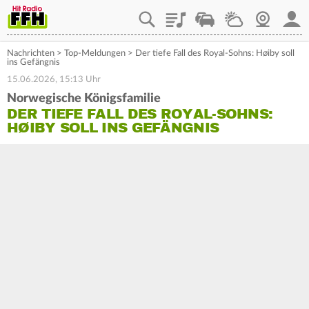
Playlist
Staupilot
Wetter
Webcam
Mein
Nachrichten
>
Top-Meldungen
>
Der tiefe Fall des Royal-Sohns: Høiby soll
ins Gefängnis
15.06.2026, 15:13 Uhr
Norwegische Königsfamilie
DER TIEFE FALL DES ROYAL-SOHNS:
HØIBY SOLL INS GEFÄNGNIS