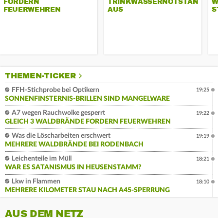
FORDERN
TRINKWASSERNOTSTAND
W
FEUERWEHREN
AUS
S
THEMEN-TICKER
FFH-Stichprobe bei Optikern
19:25
SONNENFINSTERNIS-BRILLEN SIND MANGELWARE
A7 wegen Rauchwolke gesperrt
19:22
GLEICH 3 WALDBRÄNDE FORDERN FEUERWEHREN
Was die Löscharbeiten erschwert
19:19
MEHRERE WALDBRÄNDE BEI RODENBACH
Leichenteile im Müll
18:21
WAR ES SATANISMUS IN HEUSENSTAMM?
Lkw in Flammen
18:10
MEHRERE KILOMETER STAU NACH A45-SPERRUNG
AUS DEM NETZ