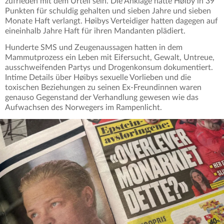
zufrieden mit dem Urteil sein. Die Anklage hatte Høiby in 39
Punkten für schuldig gehalten und sieben Jahre und sieben
Monate Haft verlangt. Høibys Verteidiger hatten dagegen auf
eineinhalb Jahre Haft für ihren Mandanten plädiert.
Hunderte SMS und Zeugenaussagen hatten in dem
Mammutprozess ein Leben mit Eifersucht, Gewalt, Untreue,
ausschweifenden Partys und Drogenkonsum dokumentiert.
Intime Details über Høibys sexuelle Vorlieben und die
toxischen Beziehungen zu seinen Ex-Freundinnen waren
genauso Gegenstand der Verhandlung gewesen wie das
Aufwachsen des Norwegers im Rampenlicht.