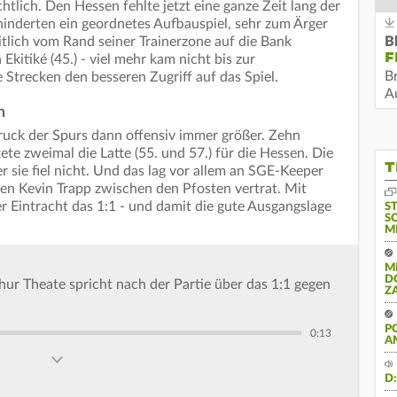
htlich. Den Hessen fehlte jetzt eine ganze Zeit lang der
inderten ein geordnetes Aufbauspiel, sehr zum Ärger
itlich vom Rand seiner Trainerzone auf die Bank
B
F
kitiké (45.) - viel mehr kam nicht bis zur
B
 Strecken den besseren Zugriff auf das Spiel.
Au
n
ruck der Spurs dann offensiv immer größer. Zehn
te zweimal die Latte (55. und 57.) für die Hessen. Die
T
 sie fiel nicht. Und das lag vor allem an SGE-Keeper
ten Kevin Trapp zwischen den Pfosten vertrat. Mit
r Eintracht das 1:1 - und damit die gute Ausgangslage
S
S
M
M
D
thur Theate spricht nach der Partie über das 1:1 gegen
Z
P
0:13
A
D