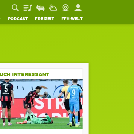
Playlist
Staupilot
Wetter
Webcam
Mein FFH
O
PODCAST
FREIZEIT
FFH-WELT
UCH INTERESSANT