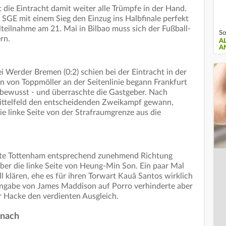
 die Eintracht damit weiter alle Trümpfe in der Hand.
SGE mit einem Sieg den Einzug ins Halbfinale perfekt
teilnahme am 21. Mai in Bilbao muss sich der Fußball-
So
rn.
A
A
i Werder Bremen (0:2) schien bei der Eintracht in der
 von Toppmöller an der Seitenlinie begann Frankfurt
bewusst - und überraschte die Gastgeber. Nach
 Mittelfeld den entscheidenden Zweikampf gewann,
die linke Seite von der Strafraumgrenze aus die
gte Tottenham entsprechend zunehmend Richtung
ber die linke Seite von Heung-Min Son. Ein paar Mal
l klären, ehe es für ihren Torwart Kauã Santos wirklich
ingabe von James Maddison auf Porro verhinderte aber
er Hacke den verdienten Ausgleich.
 nach