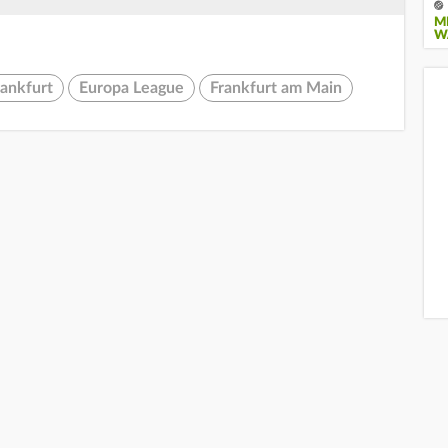
M
W
rankfurt
Europa League
Frankfurt am Main