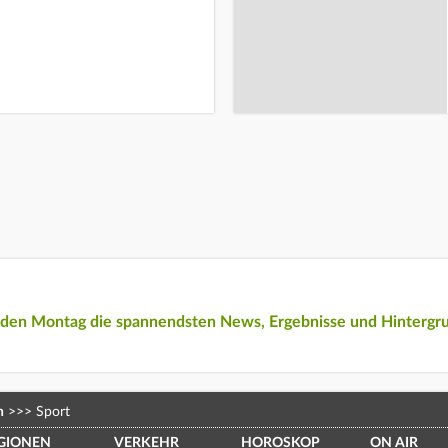
eden Montag die spannendsten News, Ergebnisse und Hintergr
n
>>>
Sport
GIONEN
VERKEHR
HOROSKOP
ON AIR