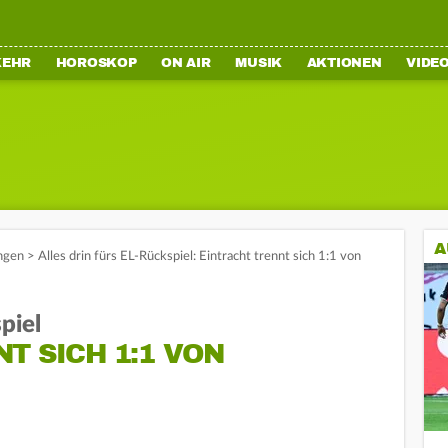
KEHR
HOROSKOP
ON AIR
MUSIK
AKTIONEN
VIDE
A
ngen
>
Alles drin fürs EL-Rückspiel: Eintracht trennt sich 1:1 von
piel
T SICH 1:1 VON