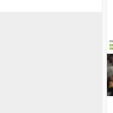
Me
E
I