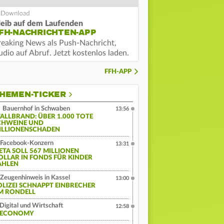
leib auf dem Laufenden
FH-NACHRICHTEN-APP
reaking News als Push-Nachricht,
dio auf Abruf. Jetzt kostenlos laden.
FFH-APP
HEMEN-TICKER
Bauernhof in Schwaben
13:56
TALLBRAND: ÜBER 1.000 TOTE
CHWEINE UND
ILLIONENSCHADEN
Facebook-Konzern
13:31
ETA SOLL 567 MILLIONEN
OLLAR IN FONDS FÜR KINDER
AHLEN
Zeugenhinweis in Kassel
13:00
OLIZEI SCHNAPPT EINBRECHER
M RONDELL
Digital und Wirtschaft
12:58
:ECONOMY