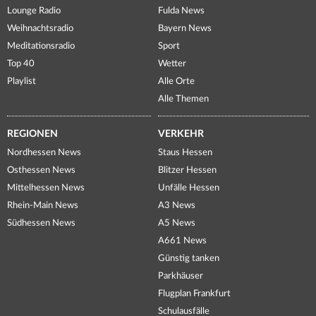
Lounge Radio
Fulda News
Weihnachtsradio
Bayern News
Meditationsradio
Sport
Top 40
Wetter
Playlist
Alle Orte
Alle Themen
REGIONEN
VERKEHR
Nordhessen News
Staus Hessen
Osthessen News
Blitzer Hessen
Mittelhessen News
Unfälle Hessen
Rhein-Main News
A3 News
Südhessen News
A5 News
A661 News
Günstig tanken
Parkhäuser
Flugplan Frankfurt
Schulausfälle