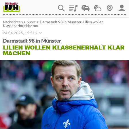
Playlist
Staupilot
Wetter
Webcam
Mein
Nachrichten
>
Sport
>
Darmstadt 98 in Münster: Lilien wollen
Klassenerhalt klar ma
24.04.2025, 15:51 Uhr
Darmstadt 98 in Münster
LILIEN WOLLEN KLASSENERHALT KLAR
MACHEN