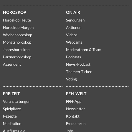
HOROSKOP
ON AIR
Horoskop Heute
Sendungen
Horoskop Morgen
Aktionen
Wochenhoroskop
Videos
Monatshoroskop
Webcams
Jahreshoroskop
Moderatoren & Team
Partnerhoroskop
Podcasts
Aszendent
News-Podcast
Themen-Ticker
Voting
FREIZEIT
FFH-WELT
Veranstaltungen
FFH-App
Spielplätze
Newsletter
Rezepte
Kontakt
Meditation
Frequenzen
Ausflugsziele
Jobs