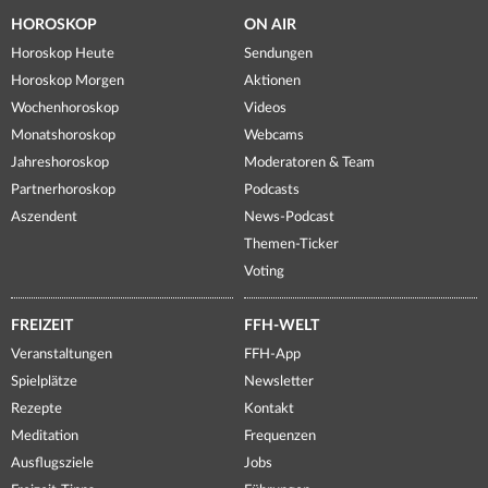
HOROSKOP
ON AIR
Horoskop Heute
Sendungen
Horoskop Morgen
Aktionen
Wochenhoroskop
Videos
Monatshoroskop
Webcams
Jahreshoroskop
Moderatoren & Team
Partnerhoroskop
Podcasts
Aszendent
News-Podcast
Themen-Ticker
Voting
FREIZEIT
FFH-WELT
Veranstaltungen
FFH-App
Spielplätze
Newsletter
Rezepte
Kontakt
Meditation
Frequenzen
Ausflugsziele
Jobs