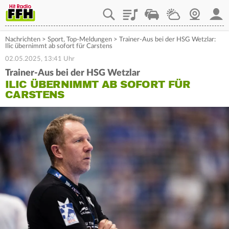
Playlist
Staupilot
Wetter
Webcam
Mein
Nachrichten
>
Sport
,
Top-Meldungen
>
Trainer-Aus bei der HSG Wetzlar:
Ilic übernimmt ab sofort für Carstens
02.05.2025, 13:41 Uhr
Trainer-Aus bei der HSG Wetzlar
ILIC ÜBERNIMMT AB SOFORT FÜR
CARSTENS