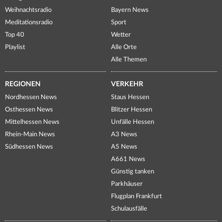
Weihnachtsradio
Bayern News
Meditationsradio
Sport
Top 40
Wetter
Playlist
Alle Orte
Alle Themen
REGIONEN
VERKEHR
Nordhessen News
Staus Hessen
Osthessen News
Blitzer Hessen
Mittelhessen News
Unfälle Hessen
Rhein-Main News
A3 News
Südhessen News
A5 News
A661 News
Günstig tanken
Parkhäuser
Flugplan Frankfurt
Schulausfälle