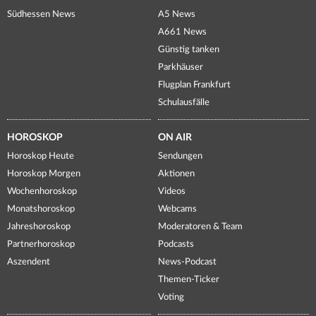
Südhessen News
A5 News
A661 News
Günstig tanken
Parkhäuser
Flugplan Frankfurt
Schulausfälle
HOROSKOP
ON AIR
Horoskop Heute
Sendungen
Horoskop Morgen
Aktionen
Wochenhoroskop
Videos
Monatshoroskop
Webcams
Jahreshoroskop
Moderatoren & Team
Partnerhoroskop
Podcasts
Aszendent
News-Podcast
Themen-Ticker
Voting