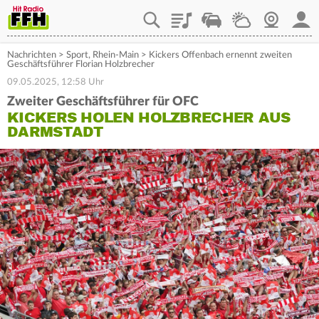
Playlist
Staupilot
Wetter
Webcam
Mein
Nachrichten
>
Sport
,
Rhein-Main
>
Kickers Offenbach ernennt zweiten
Geschäftsführer Florian Holzbrecher
09.05.2025, 12:58 Uhr
Zweiter Geschäftsführer für OFC
KICKERS HOLEN HOLZBRECHER AUS
DARMSTADT