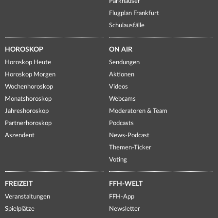
Parkhäuser
Flugplan Frankfurt
Schulausfälle
HOROSKOP
ON AIR
Horoskop Heute
Sendungen
Horoskop Morgen
Aktionen
Wochenhoroskop
Videos
Monatshoroskop
Webcams
Jahreshoroskop
Moderatoren & Team
Partnerhoroskop
Podcasts
Aszendent
News-Podcast
Themen-Ticker
Voting
FREIZEIT
FFH-WELT
Veranstaltungen
FFH-App
Spielplätze
Newsletter