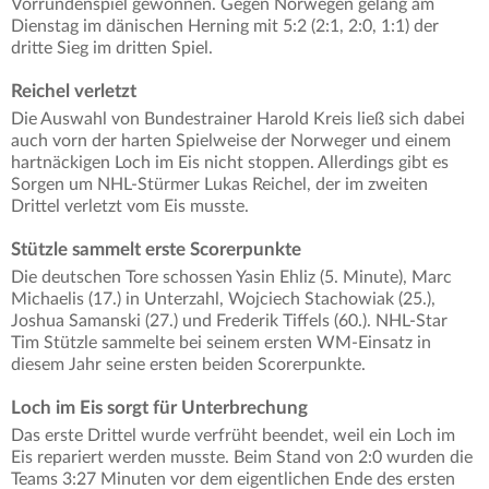
Vorrundenspiel gewonnen. Gegen Norwegen gelang am
Dienstag im dänischen Herning mit 5:2 (2:1, 2:0, 1:1) der
dritte Sieg im dritten Spiel.
Reichel verletzt
Die Auswahl von Bundestrainer Harold Kreis ließ sich dabei
auch vorn der harten Spielweise der Norweger und einem
hartnäckigen Loch im Eis nicht stoppen. Allerdings gibt es
Sorgen um NHL-Stürmer Lukas Reichel, der im zweiten
Drittel verletzt vom Eis musste.
Stützle sammelt erste Scorerpunkte
Die deutschen Tore schossen Yasin Ehliz (5. Minute), Marc
Michaelis (17.) in Unterzahl, Wojciech Stachowiak (25.),
Joshua Samanski (27.) und Frederik Tiffels (60.). NHL-Star
Tim Stützle sammelte bei seinem ersten WM-Einsatz in
diesem Jahr seine ersten beiden Scorerpunkte.
Loch im Eis sorgt für Unterbrechung
Das erste Drittel wurde verfrüht beendet, weil ein Loch im
Eis repariert werden musste. Beim Stand von 2:0 wurden die
Teams 3:27 Minuten vor dem eigentlichen Ende des ersten