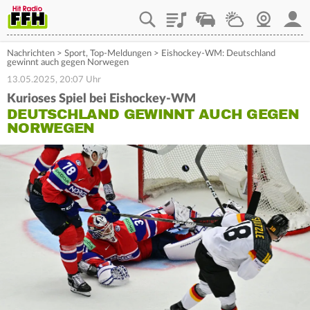
Playlist
Staupilot
Wetter
Webcam
Mein
Nachrichten
>
Sport
,
Top-Meldungen
>
Eishockey-WM: Deutschland
gewinnt auch gegen Norwegen
13.05.2025, 20:07 Uhr
Kurioses Spiel bei Eishockey-WM
DEUTSCHLAND GEWINNT AUCH GEGEN
NORWEGEN