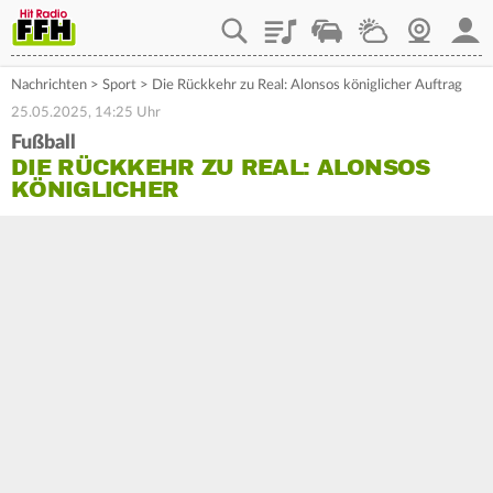
Playlist
Staupilot
Wetter
Webcam
Mein
Nachrichten
>
Sport
>
Die Rückkehr zu Real: Alonsos königlicher Auftrag
25.05.2025, 14:25 Uhr
Fußball
DIE RÜCKKEHR ZU REAL: ALONSOS
KÖNIGLICHER