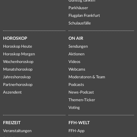
Günstig tanken
Parkhäuser
Flugplan Frankfurt
Schulausfälle
HOROSKOP
ON AIR
Horoskop Heute
Sendungen
Horoskop Morgen
Aktionen
Wochenhoroskop
Videos
Monatshoroskop
Webcams
Jahreshoroskop
Moderatoren & Team
Partnerhoroskop
Podcasts
Aszendent
News-Podcast
Themen-Ticker
Voting
FREIZEIT
FFH-WELT
Veranstaltungen
FFH-App