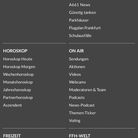
A661 News
Günstig tanken
Parkhäuser
Flugplan Frankfurt
Schulausfälle
HOROSKOP
ON AIR
Horoskop Heute
Sendungen
Horoskop Morgen
Aktionen
Wochenhoroskop
Videos
Monatshoroskop
Webcams
Jahreshoroskop
Moderatoren & Team
Partnerhoroskop
Podcasts
Aszendent
News-Podcast
Themen-Ticker
Voting
FREIZEIT
FFH-WELT