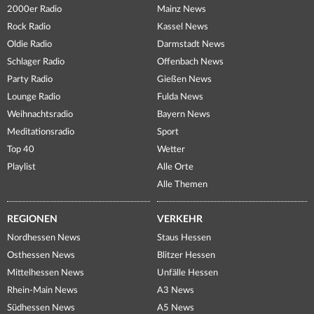
2000er Radio
Mainz News
Rock Radio
Kassel News
Oldie Radio
Darmstadt News
Schlager Radio
Offenbach News
Party Radio
Gießen News
Lounge Radio
Fulda News
Weihnachtsradio
Bayern News
Meditationsradio
Sport
Top 40
Wetter
Playlist
Alle Orte
Alle Themen
REGIONEN
VERKEHR
Nordhessen News
Staus Hessen
Osthessen News
Blitzer Hessen
Mittelhessen News
Unfälle Hessen
Rhein-Main News
A3 News
Südhessen News
A5 News