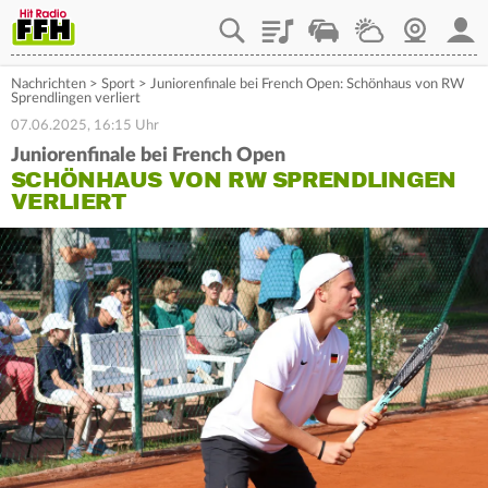
Playlist
Staupilot
Wetter
Webcam
Mein
Nachrichten
>
Sport
>
Juniorenfinale bei French Open: Schönhaus von RW
Sprendlingen verliert
07.06.2025, 16:15 Uhr
Juniorenfinale bei French Open
SCHÖNHAUS VON RW SPRENDLINGEN
VERLIERT