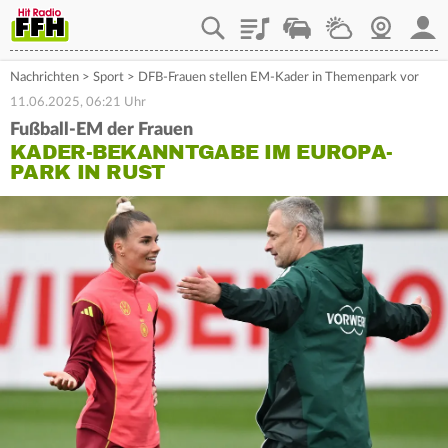
Playlist
Staupilot
Wetter
Webcam
Mein
Nachrichten
>
Sport
>
DFB-Frauen stellen EM-Kader in Themenpark vor
11.06.2025, 06:21 Uhr
Fußball-EM der Frauen
KADER-BEKANNTGABE IM EUROPA-
PARK IN RUST