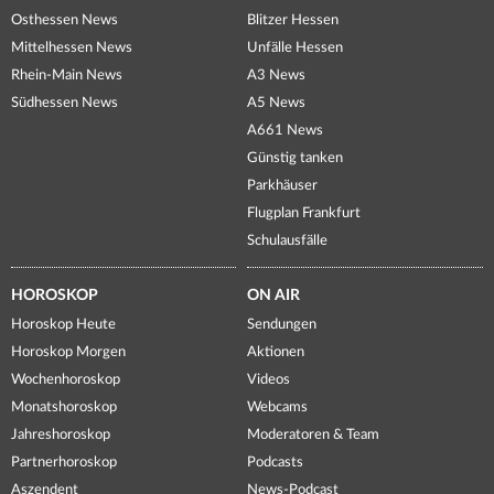
Osthessen News
Blitzer Hessen
Mittelhessen News
Unfälle Hessen
Rhein-Main News
A3 News
Südhessen News
A5 News
A661 News
Günstig tanken
Parkhäuser
Flugplan Frankfurt
Schulausfälle
HOROSKOP
ON AIR
Horoskop Heute
Sendungen
Horoskop Morgen
Aktionen
Wochenhoroskop
Videos
Monatshoroskop
Webcams
Jahreshoroskop
Moderatoren & Team
Partnerhoroskop
Podcasts
Aszendent
News-Podcast