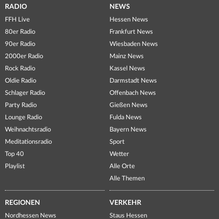
RADIO
NEWS
FFH Live
Hessen News
80er Radio
Frankfurt News
90er Radio
Wiesbaden News
2000er Radio
Mainz News
Rock Radio
Kassel News
Oldie Radio
Darmstadt News
Schlager Radio
Offenbach News
Party Radio
Gießen News
Lounge Radio
Fulda News
Weihnachtsradio
Bayern News
Meditationsradio
Sport
Top 40
Wetter
Playlist
Alle Orte
Alle Themen
REGIONEN
VERKEHR
Nordhessen News
Staus Hessen