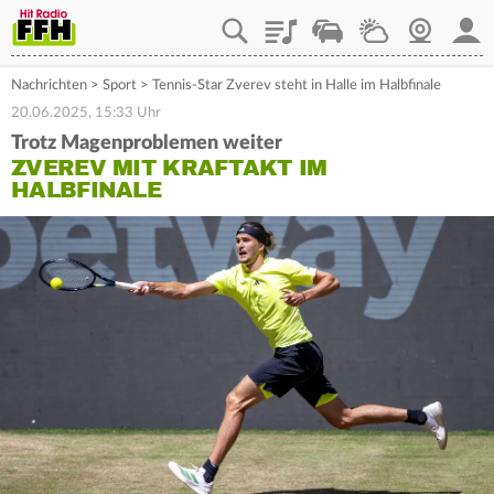
Playlist
Staupilot
Wetter
Webcam
Mein
Nachrichten
>
Sport
>
Tennis-Star Zverev steht in Halle im Halbfinale
20.06.2025, 15:33 Uhr
Trotz Magenproblemen weiter
ZVEREV MIT KRAFTAKT IM
HALBFINALE