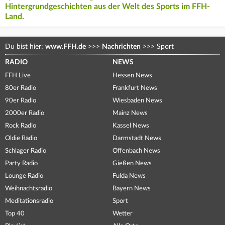
Hintergrundgeschichten aus der Welt des Sports im FFH-
Land.
Du bist hier:
www.FFH.de
>>>
Nachrichten
>>>
Sport
RADIO
NEWS
FFH Live
Hessen News
80er Radio
Frankfurt News
90er Radio
Wiesbaden News
2000er Radio
Mainz News
Rock Radio
Kassel News
Oldie Radio
Darmstadt News
Schlager Radio
Offenbach News
Party Radio
Gießen News
Lounge Radio
Fulda News
Weihnachtsradio
Bayern News
Meditationsradio
Sport
Top 40
Wetter