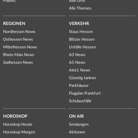
Playlist
Alle Orte
Alle Themen
REGIONEN
VERKEHR
Nordhessen News
Staus Hessen
Osthessen News
Blitzer Hessen
Mittelhessen News
Unfälle Hessen
Rhein-Main News
A3 News
Südhessen News
A5 News
A661 News
Günstig tanken
Parkhäuser
Flugplan Frankfurt
Schulausfälle
HOROSKOP
ON AIR
Horoskop Heute
Sendungen
Horoskop Morgen
Aktionen