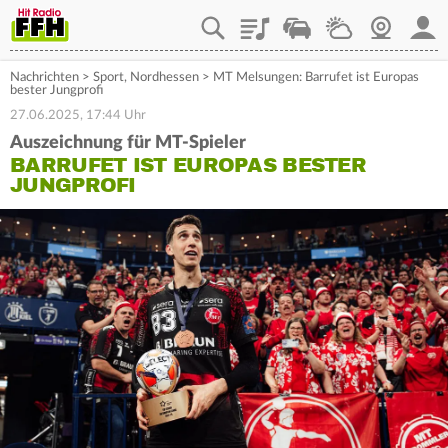
Playlist
Staupilot
Wetter
Webcam
Mein
Nachrichten
>
Sport
,
Nordhessen
>
MT Melsungen: Barrufet ist Europas
bester Jungprofi
27.06.2025, 17:44 Uhr
Auszeichnung für MT-Spieler
BARRUFET IST EUROPAS BESTER
JUNGPROFI