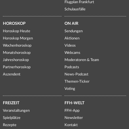
Flugplan Frankfurt
Schulausfälle
HOROSKOP
ON AIR
Horoskop Heute
Sendungen
Horoskop Morgen
Aktionen
Wochenhoroskop
Videos
Monatshoroskop
Webcams
Jahreshoroskop
Moderatoren & Team
Partnerhoroskop
Podcasts
Aszendent
News-Podcast
Themen-Ticker
Voting
FREIZEIT
FFH-WELT
Veranstaltungen
FFH-App
Spielplätze
Newsletter
Rezepte
Kontakt