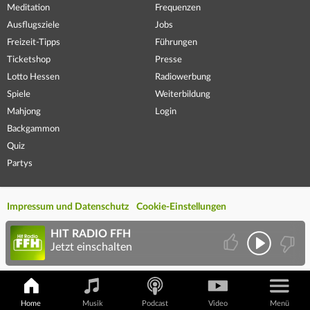
Meditation
Frequenzen
Ausflugsziele
Jobs
Freizeit-Tipps
Führungen
Ticketshop
Presse
Lotto Hessen
Radiowerbung
Spiele
Weiterbildung
Mahjong
Login
Backgammon
Quiz
Partys
Impressum und Datenschutz
Cookie-Einstellungen
HIT RADIO FFH
Jetzt einschalten
Home
Musik
Podcast
Video
Menü