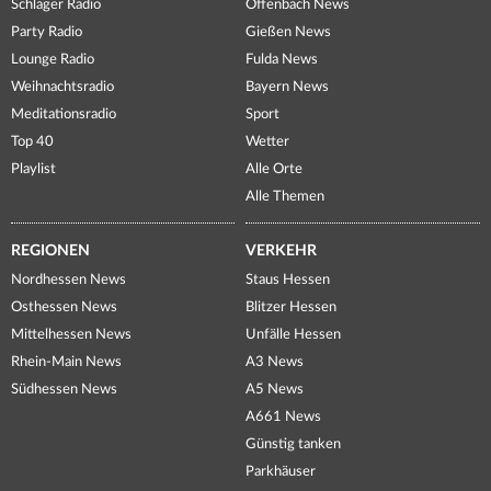
Schlager Radio
Offenbach News
Party Radio
Gießen News
Lounge Radio
Fulda News
Weihnachtsradio
Bayern News
Meditationsradio
Sport
Top 40
Wetter
Playlist
Alle Orte
Alle Themen
REGIONEN
VERKEHR
Nordhessen News
Staus Hessen
Osthessen News
Blitzer Hessen
Mittelhessen News
Unfälle Hessen
Rhein-Main News
A3 News
Südhessen News
A5 News
A661 News
Günstig tanken
Parkhäuser