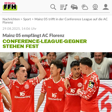
Playlist
Staupilot
Wetter
Webcam
Mein
Nachrichten
>
Sport
>
Mainz 05 trifft in der Conference League auf die AC
Florenz
29.08.2025, 14:06 Uhr
Mainz 05 empfängt AC Florenz
CONFERENCE-LEAGUE-GEGNER
STEHEN FEST