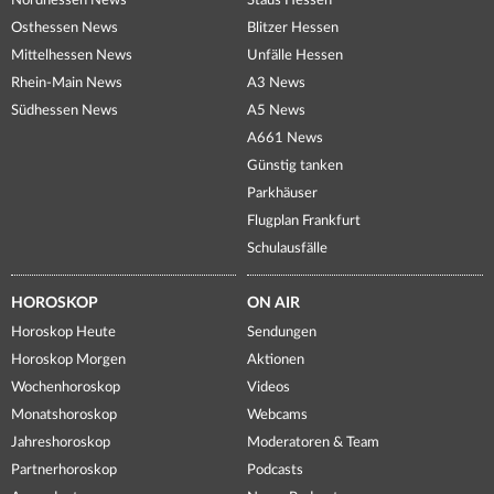
Nordhessen News
Staus Hessen
Osthessen News
Blitzer Hessen
Mittelhessen News
Unfälle Hessen
Rhein-Main News
A3 News
Südhessen News
A5 News
A661 News
Günstig tanken
Parkhäuser
Flugplan Frankfurt
Schulausfälle
HOROSKOP
ON AIR
Horoskop Heute
Sendungen
Horoskop Morgen
Aktionen
Wochenhoroskop
Videos
Monatshoroskop
Webcams
Jahreshoroskop
Moderatoren & Team
Partnerhoroskop
Podcasts