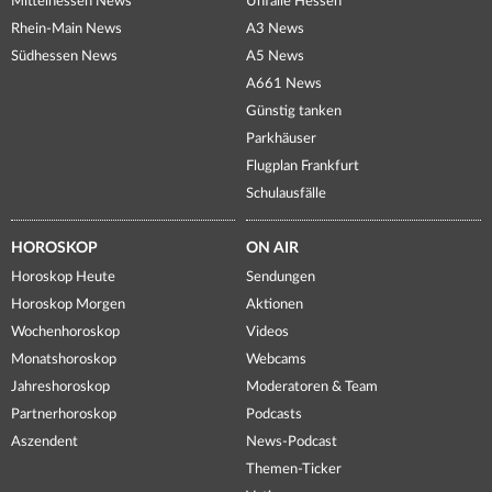
Mittelhessen News
Unfälle Hessen
Rhein-Main News
A3 News
Südhessen News
A5 News
A661 News
Günstig tanken
Parkhäuser
Flugplan Frankfurt
Schulausfälle
HOROSKOP
ON AIR
Horoskop Heute
Sendungen
Horoskop Morgen
Aktionen
Wochenhoroskop
Videos
Monatshoroskop
Webcams
Jahreshoroskop
Moderatoren & Team
Partnerhoroskop
Podcasts
Aszendent
News-Podcast
Themen-Ticker