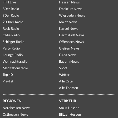
FFH Live
Hessen News
80er Radio
Frankfurt News
90er Radio
Wiesbaden News
2000er Radio
Mainz News
Rock Radio
Kassel News
Oldie Radio
Darmstadt News
Schlager Radio
Offenbach News
Party Radio
Gießen News
Lounge Radio
Fulda News
Weihnachtsradio
Bayern News
Meditationsradio
Sport
Top 40
Wetter
Playlist
Alle Orte
Alle Themen
REGIONEN
VERKEHR
Nordhessen News
Staus Hessen
Osthessen News
Blitzer Hessen