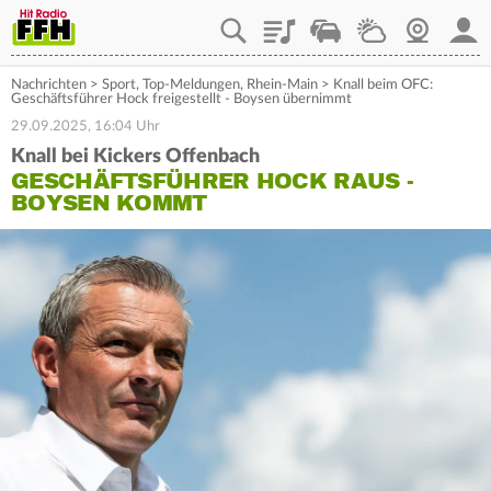
Playlist
Staupilot
Wetter
Webcam
Mein
Nachrichten
>
Sport
,
Top-Meldungen
,
Rhein-Main
>
Knall beim OFC:
Geschäftsführer Hock freigestellt - Boysen übernimmt
29.09.2025, 16:04 Uhr
Knall bei Kickers Offenbach
GESCHÄFTSFÜHRER HOCK RAUS -
BOYSEN KOMMT