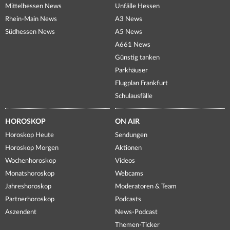
Mittelhessen News
Unfälle Hessen
Rhein-Main News
A3 News
Südhessen News
A5 News
A661 News
Günstig tanken
Parkhäuser
Flugplan Frankfurt
Schulausfälle
HOROSKOP
ON AIR
Horoskop Heute
Sendungen
Horoskop Morgen
Aktionen
Wochenhoroskop
Videos
Monatshoroskop
Webcams
Jahreshoroskop
Moderatoren & Team
Partnerhoroskop
Podcasts
Aszendent
News-Podcast
Themen-Ticker