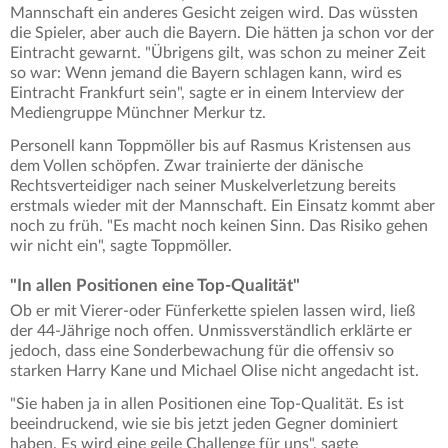
Mannschaft ein anderes Gesicht zeigen wird. Das wüssten
die Spieler, aber auch die Bayern. Die hätten ja schon vor der
Eintracht gewarnt. "Übrigens gilt, was schon zu meiner Zeit
so war: Wenn jemand die Bayern schlagen kann, wird es
Eintracht Frankfurt sein", sagte er in einem Interview der
Mediengruppe Münchner Merkur tz.
Personell kann Toppmöller bis auf Rasmus Kristensen aus
dem Vollen schöpfen. Zwar trainierte der dänische
Rechtsverteidiger nach seiner Muskelverletzung bereits
erstmals wieder mit der Mannschaft. Ein Einsatz kommt aber
noch zu früh. "Es macht noch keinen Sinn. Das Risiko gehen
wir nicht ein", sagte Toppmöller.
"In allen Positionen eine Top-Qualität"
Ob er mit Vierer-oder Fünferkette spielen lassen wird, ließ
der 44-Jährige noch offen. Unmissverständlich erklärte er
jedoch, dass eine Sonderbewachung für die offensiv so
starken Harry Kane und Michael Olise nicht angedacht ist.
"Sie haben ja in allen Positionen eine Top-Qualität. Es ist
beeindruckend, wie sie bis jetzt jeden Gegner dominiert
haben. Es wird eine geile Challenge für uns", sagte