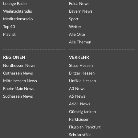
Lounge Radio
Fulda News
Weihnachtsradio
Bayern News
Meditationsradio
Sport
Top 40
Wetter
Playlist
Alle Orte
Alle Themen
REGIONEN
VERKEHR
Nordhessen News
Staus Hessen
Osthessen News
Blitzer Hessen
Mittelhessen News
Unfälle Hessen
Rhein-Main News
A3 News
Südhessen News
A5 News
A661 News
Günstig tanken
Parkhäuser
Flugplan Frankfurt
Schulausfälle