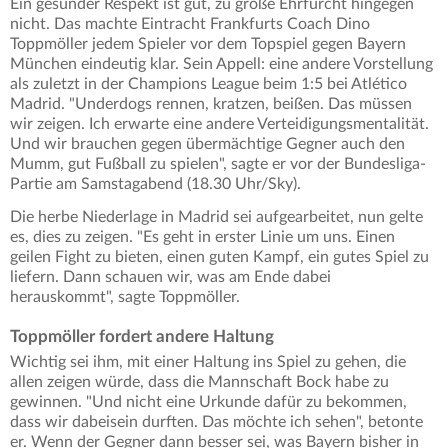
Ein gesunder Respekt ist gut, zu große Ehrfurcht hingegen
nicht. Das machte Eintracht Frankfurts Coach Dino
Toppmöller jedem Spieler vor dem Topspiel gegen Bayern
München eindeutig klar. Sein Appell: eine andere Vorstellung
als zuletzt in der Champions League beim 1:5 bei Atlético
Madrid. "Underdogs rennen, kratzen, beißen. Das müssen
wir zeigen. Ich erwarte eine andere Verteidigungsmentalität.
Und wir brauchen gegen übermächtige Gegner auch den
Mumm, gut Fußball zu spielen", sagte er vor der Bundesliga-
Partie am Samstagabend (18.30 Uhr/Sky).
Die herbe Niederlage in Madrid sei aufgearbeitet, nun gelte
es, dies zu zeigen. "Es geht in erster Linie um uns. Einen
geilen Fight zu bieten, einen guten Kampf, ein gutes Spiel zu
liefern. Dann schauen wir, was am Ende dabei
herauskommt", sagte Toppmöller.
Toppmöller fordert andere Haltung
Wichtig sei ihm, mit einer Haltung ins Spiel zu gehen, die
allen zeigen würde, dass die Mannschaft Bock habe zu
gewinnen. "Und nicht eine Urkunde dafür zu bekommen,
dass wir dabeisein durften. Das möchte ich sehen", betonte
er. Wenn der Gegner dann besser sei, was Bayern bisher in