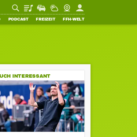
Playlist
Staupilot
Wetter
Webcam
Mein FFH
O
PODCAST
FREIZEIT
FFH-WELT
UCH INTERESSANT