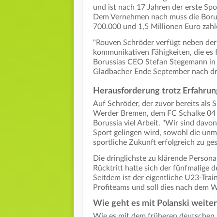
und ist nach 17 Jahren der erste Sp
Dem Vernehmen nach muss die Borus
700.000 und 1,5 Millionen Euro zah
"Rouven Schröder verfügt neben der
kommunikativen Fähigkeiten, die es 
Borussias CEO Stefan Stegemann in e
Gladbacher Ende September nach dre
Herausforderung trotz Erfahrun
Auf Schröder, der zuvor bereits als 
Werder Bremen, dem FC Schalke 04 un
Borussia viel Arbeit. "Wir sind dav
Sport gelingen wird, sowohl die unm
sportliche Zukunft erfolgreich zu ge
Die dringlichste zu klärende Persona
Rücktritt hatte sich der fünfmalige
Seitdem ist der eigentliche U23-Trai
Profiteams und soll dies nach dem W
Wie geht es mit Polanski weiter
Wie es mit dem früheren deutschen 