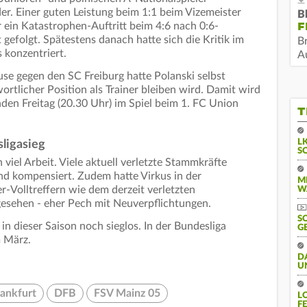
er. Einer guten Leistung beim 1:1 beim Vizemeister
B
F
 ein Katastrophen-Auftritt beim 4:6 nach 0:6-
gefolgt. Spätestens danach hatte sich die Kritik im
B
 konzentriert.
Au
se gegen den SC Freiburg hatte Polanski selbst
ortlicher Position als Trainer bleiben wird. Damit wird
en Freitag (20.30 Uhr) im Spiel beim 1. FC Union
T
L
ligasieg
S
viel Arbeit. Viele aktuell verletzte Stammkräfte
d kompensiert. Zudem hatte Virkus in der
M
r-Volltreffern wie dem derzeit verletzten
W
gesehen - eher Pech mit Neuverpflichtungen.
S
st in dieser Saison noch sieglos. In der Bundesliga
G
m März.
D
U
rankfurt
DFB
FSV Mainz 05
L
F