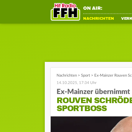
ON AIR:
NACHRICHTEN
VER
Nachrichten
>
Sport
>
Ex-Mainzer Rouven Sc
14.10.2025, 17:34 Uhr
Ex-Mainzer übernimmt
ROUVEN SCHRÖDE
SPORTBOSS