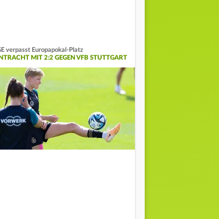
E verpasst Europapokal-Platz
INTRACHT MIT 2:2 GEGEN VFB STUTTGART