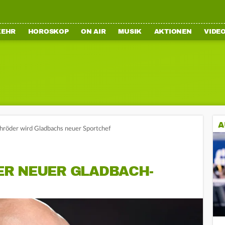
KEHR
HOROSKOP
ON AIR
MUSIK
AKTIONEN
VIDE
A
hröder wird Gladbachs neuer Sportchef
R NEUER GLADBACH-