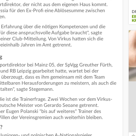
ortdirektor, der nicht aus dem eigenen Haus kommt.
sia für den Ex-Profi eine Ablösesumme zwischen
DF
len.
E
K
 Erfahrung über die nötigen Kompetenzen und die
für diese anspruchsvolle Aufgabe braucht", sagte
iner Club-Mitteilung. Von Virkus hatten sich die
ieinhalb Jahren im Amt getrennt.
g
Sportdirektor bei Mainz 05, der SpVgg Greuther Fürth,
d RB Leipzig gearbeitet hatte, wartet bei der
on überzeugt, dass es ihm gemeinsam mit dem Team
ittelbaren Herausforderungen zu meistern, als auch die
stalten", sagte Stegemann.
lie ist die Trainerfrage. Zwei Wochen vor dem Virkus-
 deutsche Meister von Gerardo Seoane getrennt.
ner Eugen Polanski "bis auf weiteres" Trainer des
illen der Vereinsgremien auch weiterhin bleiben.
?
Junioren- und polnischen A-Nationalspieler