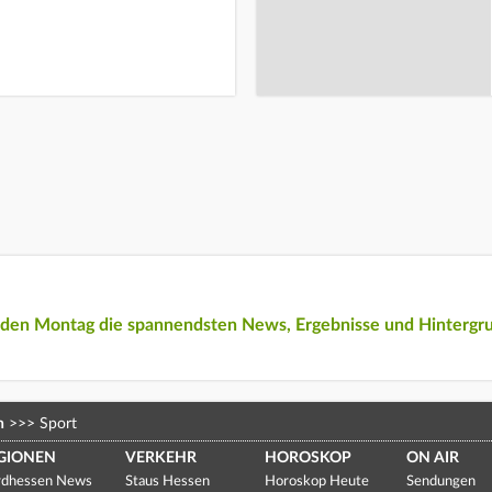
eden Montag die spannendsten News, Ergebnisse und Hintergr
n
>>>
Sport
GIONEN
VERKEHR
HOROSKOP
ON AIR
dhessen News
Staus Hessen
Horoskop Heute
Sendungen