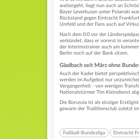
weitergeht, liegt nun auch an Schröd
Bayer Leverkusen unter Polanski war
Rückstand gegen Eintracht Frankfurt 
Umfeld und der Fans auch auf Virkus
Nach dem 0:0 vor der Länderspielpau
verkündet, dass er vorerst in verantw
der Interimstrainer auch am kommend
Berlin noch auf der Bank sitzen.
Gladbach seit März ohne Bundes
Auch der Kader bietet perspektivisch 
werden im Aufgebot nur unzureichen
Vergangenheit - von wenigen Transfe
Nationalstürmer Tim Kleindienst ab
Die Borussia ist als einziger Erstligi
gewann der Traditionsclub zuletzt i
Fußball-Bundesliga
Eintracht F