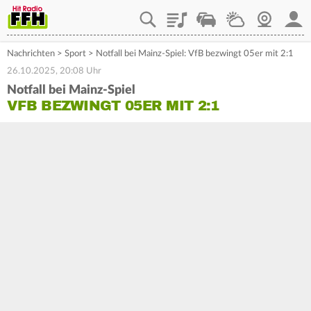
Playlist
Staupilot
Wetter
Webcam
Mein
Nachrichten
>
Sport
>
Notfall bei Mainz-Spiel: VfB bezwingt 05er mit 2:1
26.10.2025, 20:08 Uhr
Notfall bei Mainz-Spiel
VFB BEZWINGT 05ER MIT 2:1