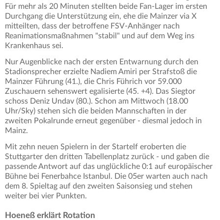
Für mehr als 20 Minuten stellten beide Fan-Lager im ersten
Durchgang die Unterstützung ein, ehe die Mainzer via X
mitteilten, dass der betroffene FSV-Anhänger nach
Reanimationsmaßnahmen "stabil" und auf dem Weg ins
Krankenhaus sei.
Nur Augenblicke nach der ersten Entwarnung durch den
Stadionsprecher erzielte Nadiem Amiri per Strafstoß die
Mainzer Führung (41.), die Chris Führich vor 59.000
Zuschauern sehenswert egalisierte (45. +4). Das Siegtor
schoss Deniz Undav (80.). Schon am Mittwoch (18.00
Uhr/Sky) stehen sich die beiden Mannschaften in der
zweiten Pokalrunde erneut gegenüber - diesmal jedoch in
Mainz.
Mit zehn neuen Spielern in der Startelf eroberten die
Stuttgarter den dritten Tabellenplatz zurück - und gaben die
passende Antwort auf das unglückliche 0:1 auf europäischer
Bühne bei Fenerbahce Istanbul. Die 05er warten auch nach
dem 8. Spieltag auf den zweiten Saisonsieg und stehen
weiter bei vier Punkten.
Hoeneß erklärt Rotation