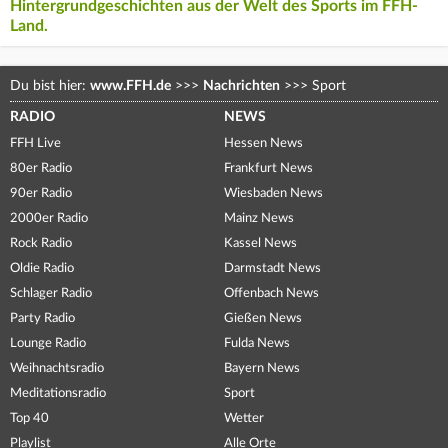
Hintergrundgeschichten aus der Welt des Sports im FFH-
Land.
Du bist hier:
www.FFH.de
>>>
Nachrichten
>>>
Sport
RADIO
NEWS
FFH Live
Hessen News
80er Radio
Frankfurt News
90er Radio
Wiesbaden News
2000er Radio
Mainz News
Rock Radio
Kassel News
Oldie Radio
Darmstadt News
Schlager Radio
Offenbach News
Party Radio
Gießen News
Lounge Radio
Fulda News
Weihnachtsradio
Bayern News
Meditationsradio
Sport
Top 40
Wetter
Playlist
Alle Orte