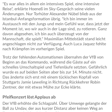
"Es war alles in allem ein intensives Spiel, eine intensive
Reise", erklärte Hoeneß im Sky-Gespräch seine vielen
Änderungen. Nur Torhüter Alexander Nübel blieb aus der
Istanbul-Anfangsformation übrig. "Ich bin immer im
Austausch mit den Jungs und mein Gefühl war, dass jetzt der
Moment ist, wo wir auch in der Lage sind, zu rotieren. Ganz
davon abgesehen, ich bin auch überzeugt von der
Mannschaft, die spielt." Maximilian Mittelstädt stand leicht
angeschlagen nicht zur Verfügung. Auch Luca Jaquez fehlte
nach Krämpfen im vorherigen Spiel.
Trotz der fehlenden Automatismen übernahm der VfB von
Beginn an das Kommando, während die Gäste auf ein
schnelles Umschaltspiel und Tiefenläufe setzten. Gefährlich
wurde es auf beiden Seiten aber bis zur 14. Minute nicht.
Das änderte sich erst mit einem tückischen Kopfall von
Stuttgarts Jamie Leweling in Richtung Rückkehrer Robin
Zentner, der mit etwas Mühe zur Ecke klärte.
Pfeifkonzert löst Applaus ab
Der VfB erhöhte die Schlagzahl. Über Umwege gelangte der
Ball zu Undav, der aus kurzer Distanz aber keinen Weg an