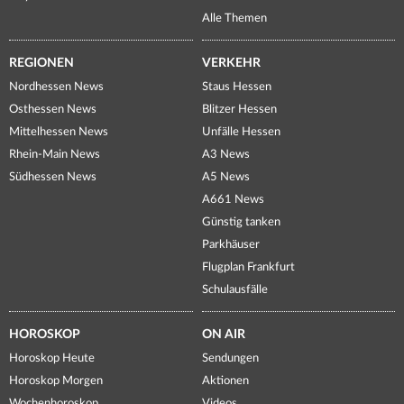
Alle Themen
REGIONEN
VERKEHR
Nordhessen News
Staus Hessen
Osthessen News
Blitzer Hessen
Mittelhessen News
Unfälle Hessen
Rhein-Main News
A3 News
Südhessen News
A5 News
A661 News
Günstig tanken
Parkhäuser
Flugplan Frankfurt
Schulausfälle
HOROSKOP
ON AIR
Horoskop Heute
Sendungen
Horoskop Morgen
Aktionen
Wochenhoroskop
Videos