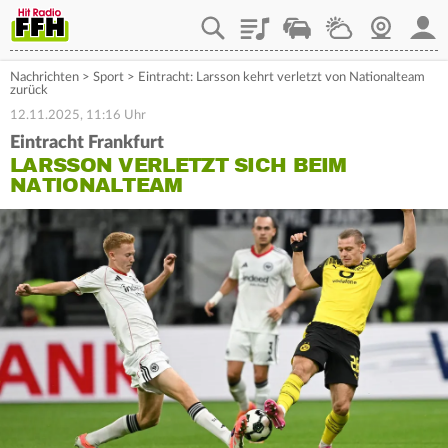
Playlist
Staupilot
Wetter
Webcam
Mein
Nachrichten
>
Sport
>
Eintracht: Larsson kehrt verletzt von Nationalteam
zurück
12.11.2025, 11:16 Uhr
Eintracht Frankfurt
LARSSON VERLETZT SICH BEIM
NATIONALTEAM