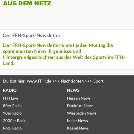
AUS DEM NETZ
Der FFH-Sport-Newsletter
Der FFH-Sport-Newsletter bietet jeden Montag die
spannendsten News, Ergebnisse und
Hintergrundgeschichten aus der Welt des Sports im FFH-
Land.
Du bist hier:
www.FFH.de
>>>
Nachrichten
>>>
Sport
RADIO
NEWS
FFH Live
Hessen News
80er Radio
Frankfurt News
90er Radio
Wiesbaden News
2000er Radio
Mainz News
Rock Radio
Kassel News