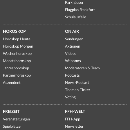
Parkhäuser
Flugplan Frankfurt
Schulausfälle
HOROSKOP
ON AIR
Horoskop Heute
Sendungen
Horoskop Morgen
Aktionen
Wochenhoroskop
Videos
Monatshoroskop
Webcams
Jahreshoroskop
Moderatoren & Team
Partnerhoroskop
Podcasts
Aszendent
News-Podcast
Themen-Ticker
Voting
FREIZEIT
FFH-WELT
Veranstaltungen
FFH-App
Spielplätze
Newsletter