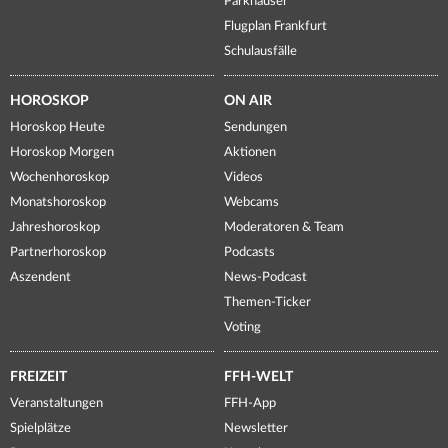
Parkhäuser
Flugplan Frankfurt
Schulausfälle
HOROSKOP
ON AIR
Horoskop Heute
Sendungen
Horoskop Morgen
Aktionen
Wochenhoroskop
Videos
Monatshoroskop
Webcams
Jahreshoroskop
Moderatoren & Team
Partnerhoroskop
Podcasts
Aszendent
News-Podcast
Themen-Ticker
Voting
FREIZEIT
FFH-WELT
Veranstaltungen
FFH-App
Spielplätze
Newsletter