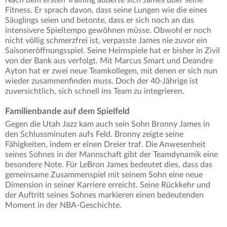
Nach dem ersten Training äußerte sich James über seine
Fitness. Er sprach davon, dass seine Lungen wie die eines
Säuglings seien und betonte, dass er sich noch an das
intensivere Spieltempo gewöhnen müsse. Obwohl er noch
nicht völlig schmerzfrei ist, verpasste James nie zuvor ein
Saisoneröffnungsspiel. Seine Heimspiele hat er bisher in Zivil
von der Bank aus verfolgt. Mit Marcus Smart und Deandre
Ayton hat er zwei neue Teamkollegen, mit denen er sich nun
wieder zusammenfinden muss. Doch der 40-Jährige ist
zuversichtlich, sich schnell ins Team zu integrieren.
Familienbande auf dem Spielfeld
Gegen die Utah Jazz kam auch sein Sohn Bronny James in
den Schlussminuten aufs Feld. Bronny zeigte seine
Fähigkeiten, indem er einen Dreier traf. Die Anwesenheit
seines Sohnes in der Mannschaft gibt der Teamdynamik eine
besondere Note. Für LeBron James bedeutet dies, dass das
gemeinsame Zusammenspiel mit seinem Sohn eine neue
Dimension in seiner Karriere erreicht. Seine Rückkehr und
der Auftritt seines Sohnes markieren einen bedeutenden
Moment in der NBA-Geschichte.