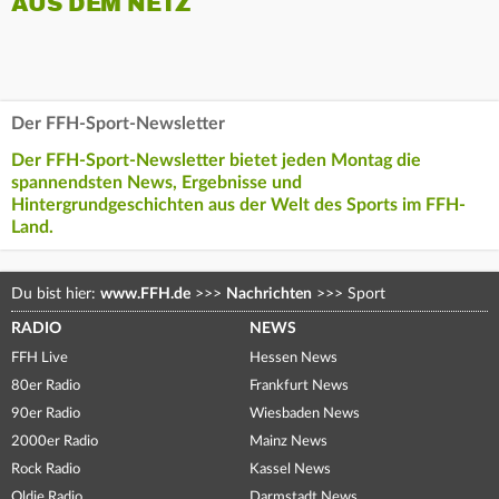
AUS DEM NETZ
Der FFH-Sport-Newsletter
Der FFH-Sport-Newsletter bietet jeden Montag die
spannendsten News, Ergebnisse und
Hintergrundgeschichten aus der Welt des Sports im FFH-
Land.
Du bist hier:
www.FFH.de
>>>
Nachrichten
>>>
Sport
RADIO
NEWS
FFH Live
Hessen News
80er Radio
Frankfurt News
90er Radio
Wiesbaden News
2000er Radio
Mainz News
Rock Radio
Kassel News
Oldie Radio
Darmstadt News