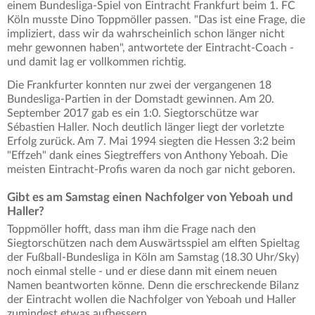
einem Bundesliga-Spiel von Eintracht Frankfurt beim 1. FC
Köln musste Dino Toppmöller passen. "Das ist eine Frage, die
impliziert, dass wir da wahrscheinlich schon länger nicht
mehr gewonnen haben", antwortete der Eintracht-Coach -
und damit lag er vollkommen richtig.
Die Frankfurter konnten nur zwei der vergangenen 18
Bundesliga-Partien in der Domstadt gewinnen. Am 20.
September 2017 gab es ein 1:0. Siegtorschütze war
Sébastien Haller. Noch deutlich länger liegt der vorletzte
Erfolg zurück. Am 7. Mai 1994 siegten die Hessen 3:2 beim
"Effzeh" dank eines Siegtreffers von Anthony Yeboah. Die
meisten Eintracht-Profis waren da noch gar nicht geboren.
Gibt es am Samstag einen Nachfolger von Yeboah und
Haller?
Toppmöller hofft, dass man ihm die Frage nach den
Siegtorschützen nach dem Auswärtsspiel am elften Spieltag
der Fußball-Bundesliga in Köln am Samstag (18.30 Uhr/Sky)
noch einmal stelle - und er diese dann mit einem neuen
Namen beantworten könne. Denn die erschreckende Bilanz
der Eintracht wollen die Nachfolger von Yeboah und Haller
zumindest etwas aufbessern.