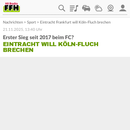
Playlist
Staupilot
Wetter
Webcam
Mein
Nachrichten
>
Sport
>
Eintracht Frankfurt will Köln-Fluch brechen
21.11.2025, 13:40 Uhr
Erster Sieg seit 2017 beim FC?
EINTRACHT WILL KÖLN-FLUCH
BRECHEN