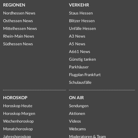
REGIONEN
VERKEHR
Nordhessen News
Staus Hessen
Osthessen News
Blitzer Hessen
Mittelhessen News
Unfälle Hessen
Rhein-Main News
A3 News
Südhessen News
A5 News
A661 News
Günstig tanken
Parkhäuser
Flugplan Frankfurt
Schulausfälle
HOROSKOP
ON AIR
Horoskop Heute
Sendungen
Horoskop Morgen
Aktionen
Wochenhoroskop
Videos
Monatshoroskop
Webcams
Jahreshoroskop
Moderatoren & Team