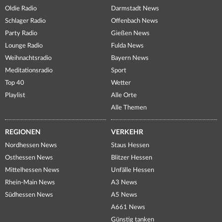
Oldie Radio
Darmstadt News
Schlager Radio
Offenbach News
Party Radio
Gießen News
Lounge Radio
Fulda News
Weihnachtsradio
Bayern News
Meditationsradio
Sport
Top 40
Wetter
Playlist
Alle Orte
Alle Themen
REGIONEN
VERKEHR
Nordhessen News
Staus Hessen
Osthessen News
Blitzer Hessen
Mittelhessen News
Unfälle Hessen
Rhein-Main News
A3 News
Südhessen News
A5 News
A661 News
Günstig tanken