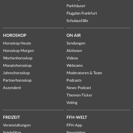
Parkhäuser
Flugplan Frankfurt
Schulausfälle
HOROSKOP
ON AIR
Horoskop Heute
Sendungen
Horoskop Morgen
Aktionen
Wochenhoroskop
Videos
Monatshoroskop
Webcams
Jahreshoroskop
Moderatoren & Team
Partnerhoroskop
Podcasts
Aszendent
News-Podcast
Themen-Ticker
Voting
FREIZEIT
FFH-WELT
Veranstaltungen
FFH-App
Spielplätze
Newsletter