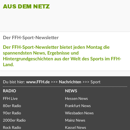
AUS DEM NETZ
Der FFH-Sport-Newsletter
Der FFH-Sport-Newsletter bietet jeden Montag die
spannendsten News, Ergebnisse und
Hintergrundgeschichten aus der Welt des Sports im FFH-
Land.
Du bist hier:
www.FFH.de
>>>
Nachrichten
>>>
Sport
RADIO
NEWS
FFH Live
Hessen News
80er Radio
Frankfurt News
90er Radio
Wiesbaden News
2000er Radio
Mainz News
Rock Radio
Kassel News