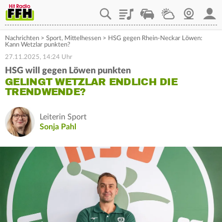
Playlist
Staupilot
Wetter
Webcam
Mein
Nachrichten
>
Sport
,
Mittelhessen
>
HSG gegen Rhein-Neckar Löwen:
Kann Wetzlar punkten?
27.11.2025, 14:24 Uhr
HSG will gegen Löwen punkten
GELINGT WETZLAR ENDLICH DIE
TRENDWENDE?
Leiterin Sport
Sonja Pahl