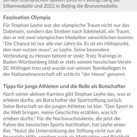
bei den Olympischen Spielen 2018 in Pyeongchang die
Silbermedaille und 2022 in Beijing die Bronzemedaille.
Faszination Olympia
Für Stephan Leyhe war der olympische Traum nicht nur das
Dabeisein, sondern das Streben nach Edelmetall, ein Traum,
den er mit zwei olympischen Medaillen verwirklichen konnte.
"Die Chance ist nur alle vier Jahre da. Es ist ein Höhepunkt,
den man nutzen muss", so Leyhe. Seine besondere
Verbindung zu Hessen betont er stolz: Trotz Trainings in
Baden-Württemberg blieb er stets seinem hessischen Verein
SC Willingen treu und wurde von seinem Teamkollegen in
der Nationalmannschaft oft schlicht "der Hesse" genannt.
Tipps für junge Athleten und die Rolle als Botschafter
Nach seiner aktiven Karriere gibt Stephan Leyhe das, was er
erleben durfte, als Botschafter der Sportstiftung zurück.
Seine Botschaft an die jungen Athleten ist klar: "Den Sport in
die Welt bringen, meine Geschichte erzählen, was ich
erleben durfte." Für die Nachwuchstalente, die jetzt die
Fahne des hessischen Sports hochhalten, hat Leyhe einen
Rat: “Nutzt die Unterstützung der Stiftung nicht nur als