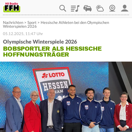
Playlist
Staupilot
Wetter
Webcam
Mein
Nachrichten
>
Sport
>
Hessische Athleten bei den Olympischen
Winterspielen 2026
05.12.2025, 11:47 Uhr
Olympische Winterspiele 2026
BOBSPORTLER ALS HESSISCHE
HOFFNUNGSTRÄGER