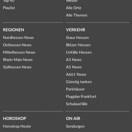
Top 40
Wetter
Playlist
Alle Orte
Alle Themen
REGIONEN
VERKEHR
Nordhessen News
Staus Hessen
Osthessen News
Blitzer Hessen
Mittelhessen News
Unfälle Hessen
Rhein-Main News
A3 News
Südhessen News
A5 News
A661 News
Günstig tanken
Parkhäuser
Flugplan Frankfurt
Schulausfälle
HOROSKOP
ON AIR
Horoskop Heute
Sendungen