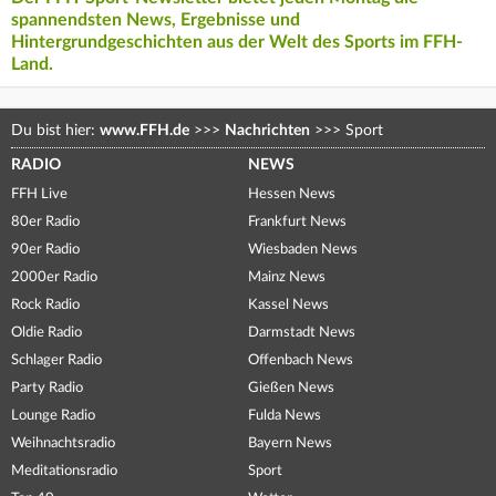
spannendsten News, Ergebnisse und
Hintergrundgeschichten aus der Welt des Sports im FFH-
Land.
Du bist hier:
www.FFH.de
>>>
Nachrichten
>>>
Sport
RADIO
NEWS
FFH Live
Hessen News
80er Radio
Frankfurt News
90er Radio
Wiesbaden News
2000er Radio
Mainz News
Rock Radio
Kassel News
Oldie Radio
Darmstadt News
Schlager Radio
Offenbach News
Party Radio
Gießen News
Lounge Radio
Fulda News
Weihnachtsradio
Bayern News
Meditationsradio
Sport