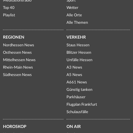
Meditationsradio
Sport
Top 40
Wetter
Playlist
Alle Orte
Alle Themen
REGIONEN
VERKEHR
Nordhessen News
Staus Hessen
Osthessen News
Blitzer Hessen
Mittelhessen News
Unfälle Hessen
Rhein-Main News
A3 News
Südhessen News
A5 News
A661 News
Günstig tanken
Parkhäuser
Flugplan Frankfurt
Schulausfälle
HOROSKOP
ON AIR