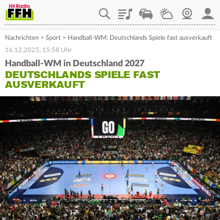
Playlist
Staupilot
Wetter
Webcam
Mein
Nachrichten
>
Sport
>
Handball-WM: Deutschlands Spiele fast ausverkauft
16.12.2025, 15:58 Uhr
Handball-WM in Deutschland 2027
DEUTSCHLANDS SPIELE FAST
AUSVERKAUFT