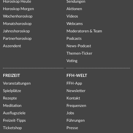
Horoskop Heute
Sendungen
Horoskop Morgen
Aktionen
Wochenhoroskop
Videos
Monatshoroskop
Webcams
Jahreshoroskop
Moderatoren & Team
Partnerhoroskop
Podcasts
Aszendent
News-Podcast
Themen-Ticker
Voting
FREIZEIT
FFH-WELT
Veranstaltungen
FFH-App
Spielplätze
Newsletter
Rezepte
Kontakt
Meditation
Frequenzen
Ausflugsziele
Jobs
Freizeit-Tipps
Führungen
Ticketshop
Presse