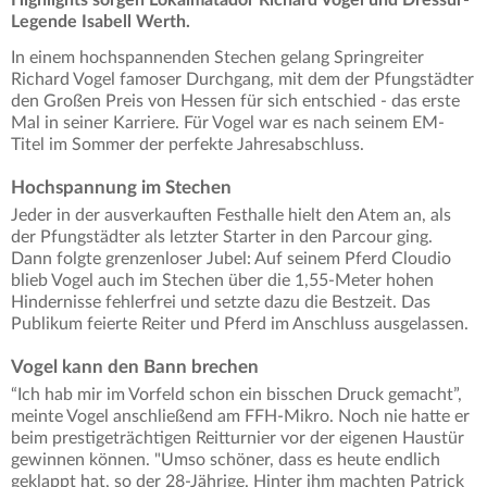
Legende Isabell Werth.
In einem hochspannenden Stechen gelang Springreiter
Richard Vogel famoser Durchgang, mit dem der Pfungstädter
den Großen Preis von Hessen für sich entschied - das erste
Mal in seiner Karriere. Für Vogel war es nach seinem EM-
Titel im Sommer der perfekte Jahresabschluss.
Hochspannung im Stechen
Jeder in der ausverkauften Festhalle hielt den Atem an, als
der Pfungstädter als letzter Starter in den Parcour ging.
Dann folgte grenzenloser Jubel: Auf seinem Pferd Cloudio
blieb Vogel auch im Stechen über die 1,55-Meter hohen
Hindernisse fehlerfrei und setzte dazu die Bestzeit. Das
Publikum feierte Reiter und Pferd im Anschluss ausgelassen.
Vogel kann den Bann brechen
“Ich hab mir im Vorfeld schon ein bisschen Druck gemacht”,
meinte Vogel anschließend am FFH-Mikro. Noch nie hatte er
beim prestigeträchtigen Reitturnier vor der eigenen Haustür
gewinnen können. "Umso schöner, dass es heute endlich
geklappt hat, so der 28-Jährige. Hinter ihm machten Patrick