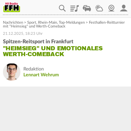
Playlist
Staupilot
Wetter
Webcam
Mein
Nachrichten
>
Sport
,
Rhein-Main
,
Top-Meldungen
>
Festhallen-Reitturnier
mit "Heimsieg" und Werth-Comeback
21.12.2025, 18:23 Uhr
Spitzen-Reitsport in Frankfurt
"HEIMSIEG" UND EMOTIONALES
WERTH-COMEBACK
Redaktion
Lennart Wehrum