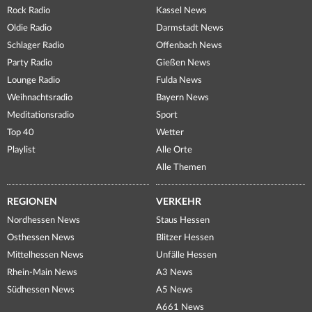
Rock Radio
Kassel News
Oldie Radio
Darmstadt News
Schlager Radio
Offenbach News
Party Radio
Gießen News
Lounge Radio
Fulda News
Weihnachtsradio
Bayern News
Meditationsradio
Sport
Top 40
Wetter
Playlist
Alle Orte
Alle Themen
REGIONEN
VERKEHR
Nordhessen News
Staus Hessen
Osthessen News
Blitzer Hessen
Mittelhessen News
Unfälle Hessen
Rhein-Main News
A3 News
Südhessen News
A5 News
A661 News