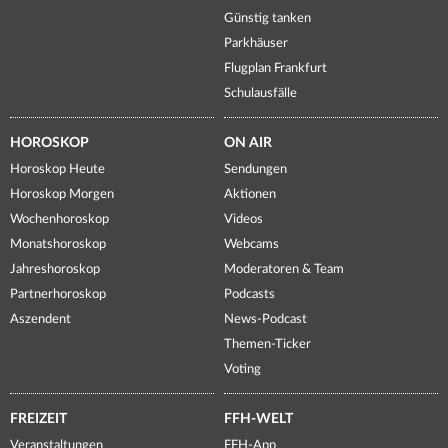
Günstig tanken
Parkhäuser
Flugplan Frankfurt
Schulausfälle
HOROSKOP
ON AIR
Horoskop Heute
Sendungen
Horoskop Morgen
Aktionen
Wochenhoroskop
Videos
Monatshoroskop
Webcams
Jahreshoroskop
Moderatoren & Team
Partnerhoroskop
Podcasts
Aszendent
News-Podcast
Themen-Ticker
Voting
FREIZEIT
FFH-WELT
Veranstaltungen
FFH-App