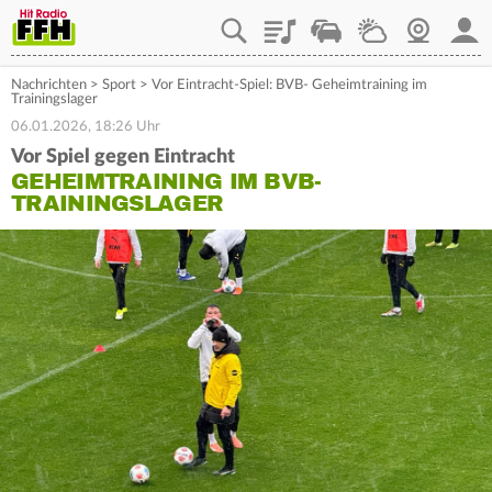
Playlist
Staupilot
Wetter
Webcam
Mein
Nachrichten
>
Sport
>
Vor Eintracht-Spiel: BVB- Geheimtraining im
Trainingslager
06.01.2026, 18:26 Uhr
Vor Spiel gegen Eintracht
GEHEIMTRAINING IM BVB-
TRAININGSLAGER