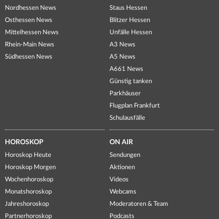
Nordhessen News
Staus Hessen
Osthessen News
Blitzer Hessen
Mittelhessen News
Unfälle Hessen
Rhein-Main News
A3 News
Südhessen News
A5 News
A661 News
Günstig tanken
Parkhäuser
Flugplan Frankfurt
Schulausfälle
HOROSKOP
ON AIR
Horoskop Heute
Sendungen
Horoskop Morgen
Aktionen
Wochenhoroskop
Videos
Monatshoroskop
Webcams
Jahreshoroskop
Moderatoren & Team
Partnerhoroskop
Podcasts