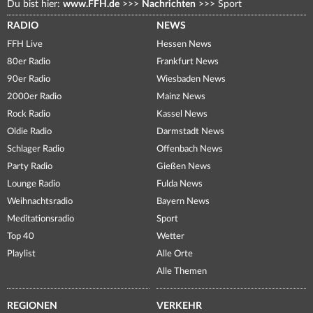
Du bist hier:
www.FFH.de
>>>
Nachrichten
>>>
Sport
RADIO
NEWS
FFH Live
Hessen News
80er Radio
Frankfurt News
90er Radio
Wiesbaden News
2000er Radio
Mainz News
Rock Radio
Kassel News
Oldie Radio
Darmstadt News
Schlager Radio
Offenbach News
Party Radio
Gießen News
Lounge Radio
Fulda News
Weihnachtsradio
Bayern News
Meditationsradio
Sport
Top 40
Wetter
Playlist
Alle Orte
Alle Themen
REGIONEN
VERKEHR