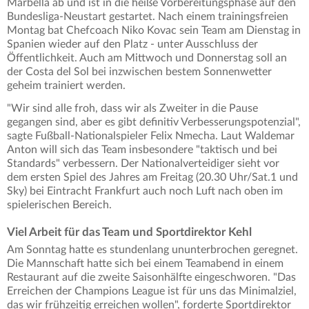
Marbella ab und ist in die heiße Vorbereitungsphase auf den
Bundesliga-Neustart gestartet. Nach einem trainingsfreien
Montag bat Chefcoach Niko Kovac sein Team am Dienstag in
Spanien wieder auf den Platz - unter Ausschluss der
Öffentlichkeit. Auch am Mittwoch und Donnerstag soll an
der Costa del Sol bei inzwischen bestem Sonnenwetter
geheim trainiert werden.
"Wir sind alle froh, dass wir als Zweiter in die Pause
gegangen sind, aber es gibt definitiv Verbesserungspotenzial",
sagte Fußball-Nationalspieler Felix Nmecha. Laut Waldemar
Anton will sich das Team insbesondere "taktisch und bei
Standards" verbessern. Der Nationalverteidiger sieht vor
dem ersten Spiel des Jahres am Freitag (20.30 Uhr/Sat.1 und
Sky) bei Eintracht Frankfurt auch noch Luft nach oben im
spielerischen Bereich.
Viel Arbeit für das Team und Sportdirektor Kehl
Am Sonntag hatte es stundenlang ununterbrochen geregnet.
Die Mannschaft hatte sich bei einem Teamabend in einem
Restaurant auf die zweite Saisonhälfte eingeschworen. "Das
Erreichen der Champions League ist für uns das Minimalziel,
das wir frühzeitig erreichen wollen", forderte Sportdirektor