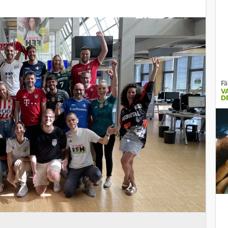
Fä
V
D