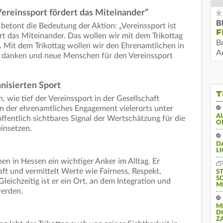
ereinssport fördert das Miteinander”
B
etont die Bedeutung der Aktion: „Vereinssport ist
F
dert das Miteinander. Das wollen wir mit dem Trikottag
B
 Mit dem Trikottag wollen wir den Ehrenamtlichen in
Au
m danken und neue Menschen für den Vereinssport
anisierten Sport
T
, wie tief der Vereinssport in der Gesellschaft
, in der ehrenamtliches Engagement vielerorts unter
A
öffentlich sichtbares Signal der Wertschätzung für die
O
insetzen.
DA
LI
hen in Hessen ein wichtiger Anker im Alltag. Er
t und vermittelt Werte wie Fairness, Respekt,
S
S
ichzeitig ist er ein Ort, an dem Integration und
M
werden.
M
D
Z