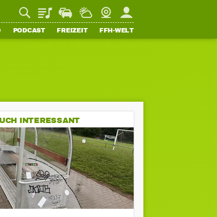
Playlist
Staupilot
Wetter
Webcam
Mein FFH
O
PODCAST
FREIZEIT
FFH-WELT
UCH INTERESSANT