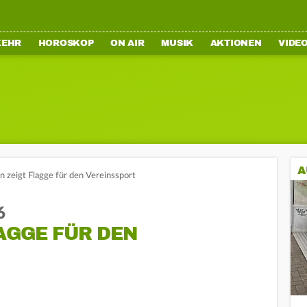
KEHR
HOROSKOP
ON AIR
MUSIK
AKTIONEN
VIDE
A
n zeigt Flagge für den Vereinssport
6
AGGE FÜR DEN