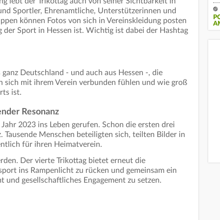
 lebt der Trikottag auch von seiner Sichtbarkeit in
und Sportler, Ehrenamtliche, Unterstützerinnen und
P
ppen können Fotos von sich in Vereinskleidung posten
A
g der Sport in Hessen ist. Wichtig ist dabei der Hashtag
s ganz Deutschland - und auch aus Hessen -, die
n sich mit ihrem Verein verbunden fühlen und wie groß
ts ist.
ender Resonanz
Jahr 2023 ins Leben gerufen. Schon die ersten drei
 Tausende Menschen beteiligten sich, teilten Bilder in
ntlich für ihren Heimatverein.
en. Der vierte Trikottag bietet erneut die
ssport ins Rampenlicht zu rücken und gemeinsam ein
 und gesellschaftliches Engagement zu setzen.