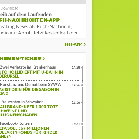
leib auf dem Laufenden
FH-NACHRICHTEN-APP
reaking News als Push-Nachricht,
dio auf Abruf. Jetzt kostenlos laden.
FFH-APP
HEMEN-TICKER
Zwei Verletzte im Krankenhaus
14:28
UTO KOLLIDIERT MIT U-BAHN IN
BERURSEL
Konstanz und Demut beim SVWW
14:26
S IST DRIN FÜR DIE SAISON IN
GA 3
Bauernhof in Schwaben
13:56
TALLBRAND: ÜBER 1.000 TOTE
CHWEINE UND
ILLIONENSCHADEN
Facebook-Konzern
13:31
ETA SOLL 567 MILLIONEN
OLLAR IN FONDS FÜR KINDER
AHLEN