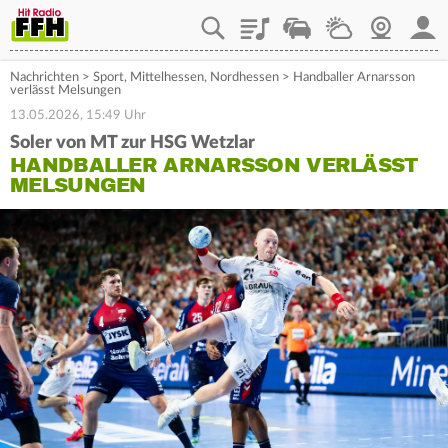
Playlist
Staupilot
Wetter
Webcam
Mein
Nachrichten
>
Sport
,
Mittelhessen
,
Nordhessen
>
Handballer Arnarsson
verlässt Melsungen
13.05.2026, 15:49 Uhr
Soler von MT zur HSG Wetzlar
HANDBALLER ARNARSSON VERLÄSST
MELSUNGEN