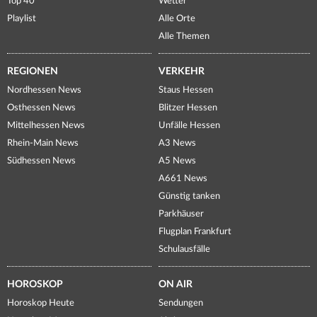
Top 40
Wetter
Playlist
Alle Orte
Alle Themen
REGIONEN
VERKEHR
Nordhessen News
Staus Hessen
Osthessen News
Blitzer Hessen
Mittelhessen News
Unfälle Hessen
Rhein-Main News
A3 News
Südhessen News
A5 News
A661 News
Günstig tanken
Parkhäuser
Flugplan Frankfurt
Schulausfälle
HOROSKOP
ON AIR
Horoskop Heute
Sendungen