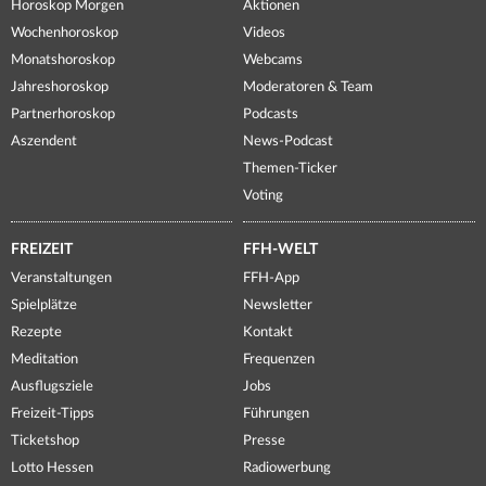
Horoskop Morgen
Aktionen
Wochenhoroskop
Videos
Monatshoroskop
Webcams
Jahreshoroskop
Moderatoren & Team
Partnerhoroskop
Podcasts
Aszendent
News-Podcast
Themen-Ticker
Voting
FREIZEIT
FFH-WELT
Veranstaltungen
FFH-App
Spielplätze
Newsletter
Rezepte
Kontakt
Meditation
Frequenzen
Ausflugsziele
Jobs
Freizeit-Tipps
Führungen
Ticketshop
Presse
Lotto Hessen
Radiowerbung