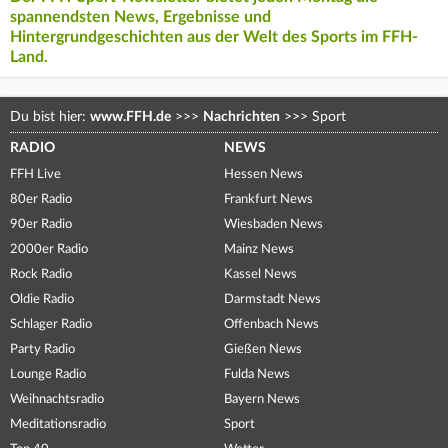
spannendsten News, Ergebnisse und
Hintergrundgeschichten aus der Welt des Sports im FFH-
Land.
Du bist hier:
www.FFH.de
>>>
Nachrichten
>>>
Sport
RADIO
NEWS
FFH Live
Hessen News
80er Radio
Frankfurt News
90er Radio
Wiesbaden News
2000er Radio
Mainz News
Rock Radio
Kassel News
Oldie Radio
Darmstadt News
Schlager Radio
Offenbach News
Party Radio
Gießen News
Lounge Radio
Fulda News
Weihnachtsradio
Bayern News
Meditationsradio
Sport