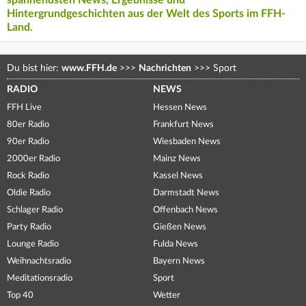
Hintergrundgeschichten aus der Welt des Sports im FFH-
Land.
Du bist hier:
www.FFH.de
>>>
Nachrichten
>>>
Sport
RADIO
NEWS
FFH Live
Hessen News
80er Radio
Frankfurt News
90er Radio
Wiesbaden News
2000er Radio
Mainz News
Rock Radio
Kassel News
Oldie Radio
Darmstadt News
Schlager Radio
Offenbach News
Party Radio
Gießen News
Lounge Radio
Fulda News
Weihnachtsradio
Bayern News
Meditationsradio
Sport
Top 40
Wetter