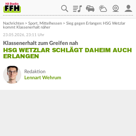
Playlist
Staupilot
Wetter
Webcam
Mein
Nachrichten
>
Sport
,
Mittelhessen
>
Sieg gegen Erlangen: HSG Wetzlar
kommt Klassenerhalt näher
23.05.2026, 23:11 Uhr
Klassenerhalt zum Greifen nah
HSG WETZLAR SCHLÄGT DAHEIM AUCH
ERLANGEN
Redaktion
Lennart Wehrum