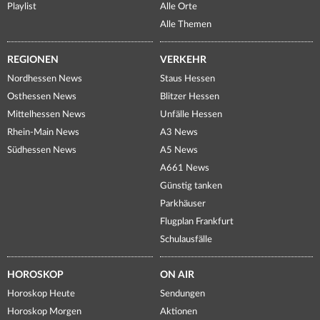
Playlist
Alle Orte
Alle Themen
REGIONEN
VERKEHR
Nordhessen News
Staus Hessen
Osthessen News
Blitzer Hessen
Mittelhessen News
Unfälle Hessen
Rhein-Main News
A3 News
Südhessen News
A5 News
A661 News
Günstig tanken
Parkhäuser
Flugplan Frankfurt
Schulausfälle
HOROSKOP
ON AIR
Horoskop Heute
Sendungen
Horoskop Morgen
Aktionen