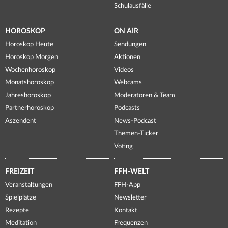
Schulausfälle
HOROSKOP
ON AIR
Horoskop Heute
Sendungen
Horoskop Morgen
Aktionen
Wochenhoroskop
Videos
Monatshoroskop
Webcams
Jahreshoroskop
Moderatoren & Team
Partnerhoroskop
Podcasts
Aszendent
News-Podcast
Themen-Ticker
Voting
FREIZEIT
FFH-WELT
Veranstaltungen
FFH-App
Spielplätze
Newsletter
Rezepte
Kontakt
Meditation
Frequenzen