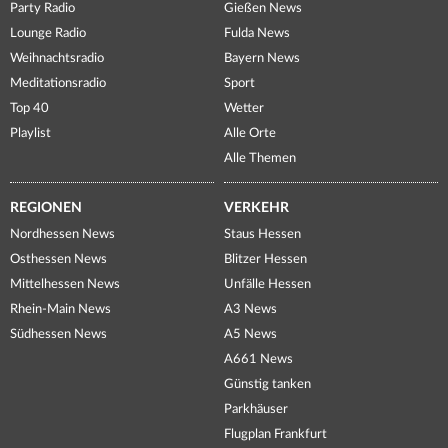
Party Radio
Gießen News
Lounge Radio
Fulda News
Weihnachtsradio
Bayern News
Meditationsradio
Sport
Top 40
Wetter
Playlist
Alle Orte
Alle Themen
REGIONEN
VERKEHR
Nordhessen News
Staus Hessen
Osthessen News
Blitzer Hessen
Mittelhessen News
Unfälle Hessen
Rhein-Main News
A3 News
Südhessen News
A5 News
A661 News
Günstig tanken
Parkhäuser
Flugplan Frankfurt