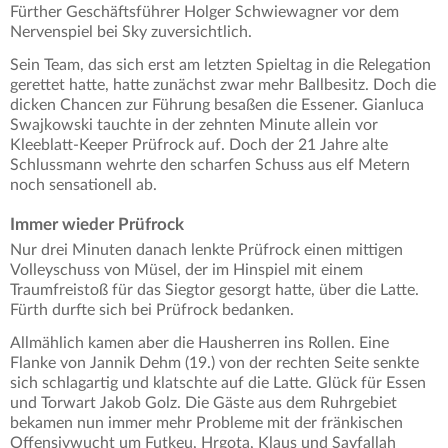
Fürther Geschäftsführer Holger Schwiewagner vor dem
Nervenspiel bei Sky zuversichtlich.
Sein Team, das sich erst am letzten Spieltag in die Relegation
gerettet hatte, hatte zunächst zwar mehr Ballbesitz. Doch die
dicken Chancen zur Führung besaßen die Essener. Gianluca
Swajkowski tauchte in der zehnten Minute allein vor
Kleeblatt-Keeper Prüfrock auf. Doch der 21 Jahre alte
Schlussmann wehrte den scharfen Schuss aus elf Metern
noch sensationell ab.
Immer wieder Prüfrock
Nur drei Minuten danach lenkte Prüfrock einen mittigen
Volleyschuss von Müsel, der im Hinspiel mit einem
Traumfreistoß für das Siegtor gesorgt hatte, über die Latte.
Fürth durfte sich bei Prüfrock bedanken.
Allmählich kamen aber die Hausherren ins Rollen. Eine
Flanke von Jannik Dehm (19.) von der rechten Seite senkte
sich schlagartig und klatschte auf die Latte. Glück für Essen
und Torwart Jakob Golz. Die Gäste aus dem Ruhrgebiet
bekamen nun immer mehr Probleme mit der fränkischen
Offensivwucht um Futkeu, Hrgota, Klaus und Sayfallah