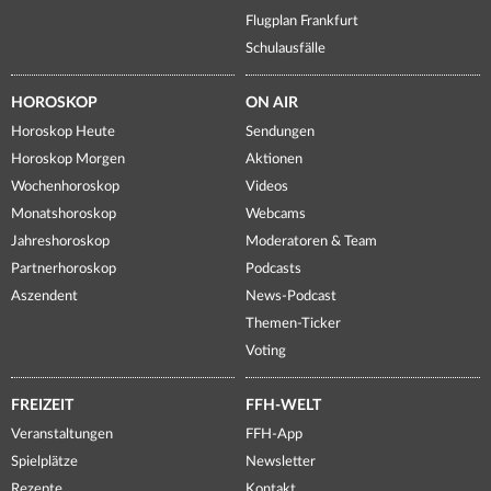
Flugplan Frankfurt
Schulausfälle
HOROSKOP
ON AIR
Horoskop Heute
Sendungen
Horoskop Morgen
Aktionen
Wochenhoroskop
Videos
Monatshoroskop
Webcams
Jahreshoroskop
Moderatoren & Team
Partnerhoroskop
Podcasts
Aszendent
News-Podcast
Themen-Ticker
Voting
FREIZEIT
FFH-WELT
Veranstaltungen
FFH-App
Spielplätze
Newsletter
Rezepte
Kontakt