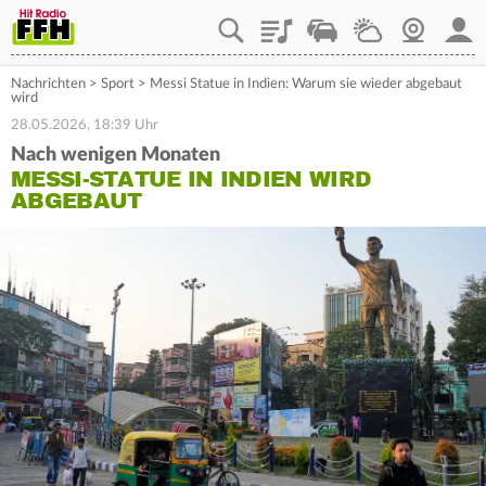
Playlist
Staupilot
Wetter
Webcam
Mein
Nachrichten
>
Sport
>
Messi Statue in Indien: Warum sie wieder abgebaut
wird
28.05.2026, 18:39 Uhr
Nach wenigen Monaten
MESSI-STATUE IN INDIEN WIRD
ABGEBAUT