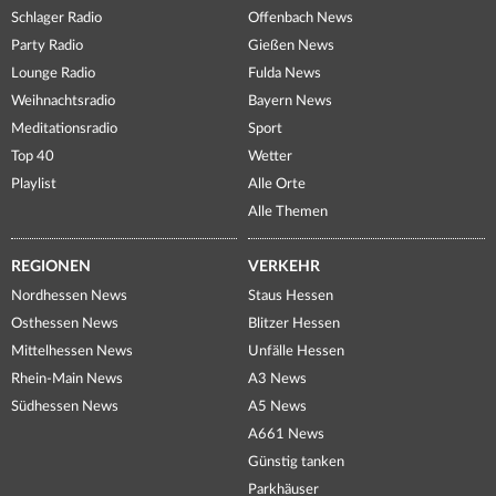
Schlager Radio
Offenbach News
Party Radio
Gießen News
Lounge Radio
Fulda News
Weihnachtsradio
Bayern News
Meditationsradio
Sport
Top 40
Wetter
Playlist
Alle Orte
Alle Themen
REGIONEN
VERKEHR
Nordhessen News
Staus Hessen
Osthessen News
Blitzer Hessen
Mittelhessen News
Unfälle Hessen
Rhein-Main News
A3 News
Südhessen News
A5 News
A661 News
Günstig tanken
Parkhäuser