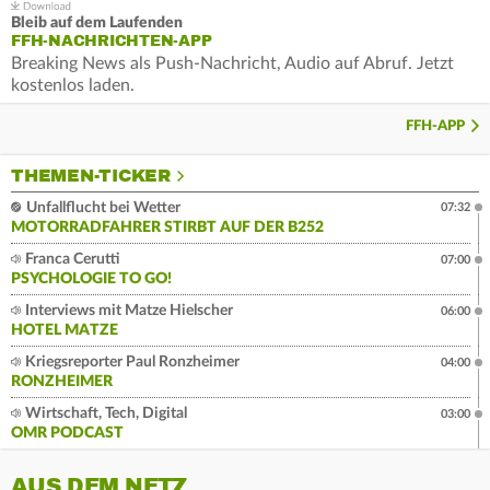
Bleib auf dem Laufenden
FFH-NACHRICHTEN-APP
Breaking News als Push-Nachricht, Audio auf Abruf. Jetzt
kostenlos laden.
FFH-APP
THEMEN-TICKER
Unfallflucht bei Wetter
07:32
MOTORRADFAHRER STIRBT AUF DER B252
Franca Cerutti
07:00
PSYCHOLOGIE TO GO!
Interviews mit Matze Hielscher
06:00
HOTEL MATZE
Kriegsreporter Paul Ronzheimer
04:00
RONZHEIMER
Wirtschaft, Tech, Digital
03:00
OMR PODCAST
AUS DEM NETZ