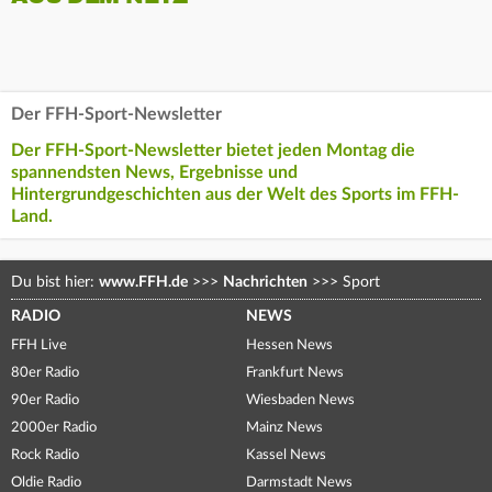
Der FFH-Sport-Newsletter
Der FFH-Sport-Newsletter bietet jeden Montag die
spannendsten News, Ergebnisse und
Hintergrundgeschichten aus der Welt des Sports im FFH-
Land.
Du bist hier:
www.FFH.de
>>>
Nachrichten
>>>
Sport
RADIO
NEWS
FFH Live
Hessen News
80er Radio
Frankfurt News
90er Radio
Wiesbaden News
2000er Radio
Mainz News
Rock Radio
Kassel News
Oldie Radio
Darmstadt News