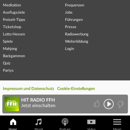
Meditation
Frequenzen
Ausflugsziele
Jobs
Freizeit-Tipps
Führungen
Ticketshop
Presse
Lotto Hessen
Radiowerbung
Spiele
Weiterbildung
Mahjong
Login
Backgammon
Quiz
Partys
Impressum und Datenschutz
Cookie-Einstellungen
HIT RADIO FFH
Jetzt einschalten
Home
Musik
Podcast
Video
Menü