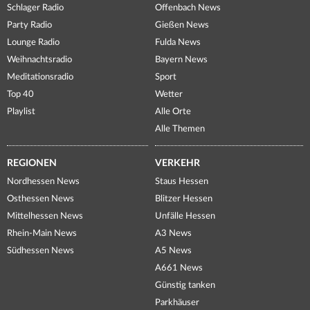
Schlager Radio
Offenbach News
Party Radio
Gießen News
Lounge Radio
Fulda News
Weihnachtsradio
Bayern News
Meditationsradio
Sport
Top 40
Wetter
Playlist
Alle Orte
Alle Themen
REGIONEN
VERKEHR
Nordhessen News
Staus Hessen
Osthessen News
Blitzer Hessen
Mittelhessen News
Unfälle Hessen
Rhein-Main News
A3 News
Südhessen News
A5 News
A661 News
Günstig tanken
Parkhäuser