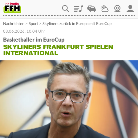
Playlist
Staupilot
Wetter
Webcam
Mein
Nachrichten
>
Sport
>
Skyliners zurück in Europa mit EuroCup
03.06.2026, 10:04 Uhr
Basketballer im EuroCup
SKYLINERS FRANKFURT SPIELEN
INTERNATIONAL