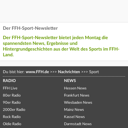
Der FFH-Sport-Newsletter
Der FFH-Sport-Newsletter bietet jeden Montag die
spannendsten News, Ergebnisse und
Hintergrundgeschichten aus der Welt des Sports im FFH-
Land.
Du bist hier:
www.FFH.de
>>>
Nachrichten
>>>
Sport
RADIO
NEWS
FFH Live
Hessen News
80er Radio
Frankfurt News
90er Radio
Wiesbaden News
2000er Radio
Mainz News
Rock Radio
Kassel News
Oldie Radio
Darmstadt News