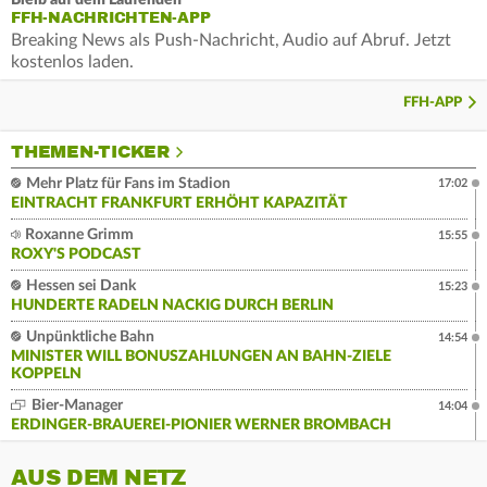
Bleib auf dem Laufenden
FFH-NACHRICHTEN-APP
Breaking News als Push-Nachricht, Audio auf Abruf. Jetzt
kostenlos laden.
FFH-APP
THEMEN-TICKER
Mehr Platz für Fans im Stadion
17:02
EINTRACHT FRANKFURT ERHÖHT KAPAZITÄT
Roxanne Grimm
15:55
ROXY'S PODCAST
Hessen sei Dank
15:23
HUNDERTE RADELN NACKIG DURCH BERLIN
Unpünktliche Bahn
14:54
MINISTER WILL BONUSZAHLUNGEN AN BAHN-ZIELE
KOPPELN
Bier-Manager
14:04
ERDINGER-BRAUEREI-PIONIER WERNER BROMBACH
AUS DEM NETZ