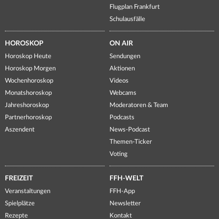
Flugplan Frankfurt
Schulausfälle
HOROSKOP
ON AIR
Horoskop Heute
Sendungen
Horoskop Morgen
Aktionen
Wochenhoroskop
Videos
Monatshoroskop
Webcams
Jahreshoroskop
Moderatoren & Team
Partnerhoroskop
Podcasts
Aszendent
News-Podcast
Themen-Ticker
Voting
FREIZEIT
FFH-WELT
Veranstaltungen
FFH-App
Spielplätze
Newsletter
Rezepte
Kontakt